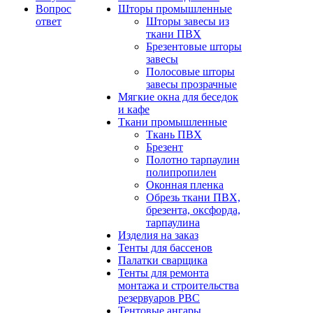
Вопрос
Шторы промышленные
ответ
Шторы завесы из
ткани ПВХ
Брезентовые шторы
завесы
Полосовые шторы
завесы прозрачные
Мягкие окна для беседок
и кафе
Ткани промышленные
Ткань ПВХ
Брезент
Полотно тарпаулин
полипропилен
Оконная пленка
Обрезь ткани ПВХ,
брезента, оксфорда,
тарпаулина
Изделия на заказ
Тенты для бассенов
Палатки сварщика
Тенты для ремонта
монтажа и строительства
резервуаров РВС
Тентовые ангары