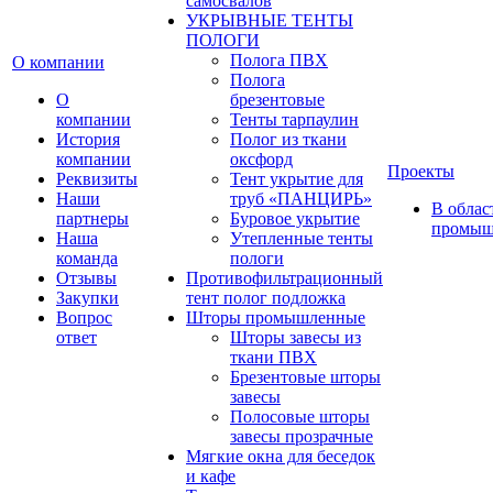
самосвалов
УКРЫВНЫЕ ТЕНТЫ
ПОЛОГИ
Полога ПВХ
О компании
Полога
О
брезентовые
компании
Тенты тарпаулин
История
Полог из ткани
компании
оксфорд
Проекты
Реквизиты
Тент укрытие для
Наши
труб «ПАНЦИРЬ»
В облас
партнеры
Буровое укрытие
промыш
Наша
Утепленные тенты
команда
пологи
Отзывы
Противофильтрационный
Закупки
тент полог подложка
Вопрос
Шторы промышленные
ответ
Шторы завесы из
ткани ПВХ
Брезентовые шторы
завесы
Полосовые шторы
завесы прозрачные
Мягкие окна для беседок
и кафе