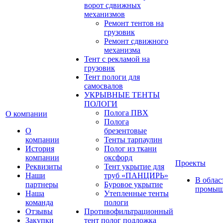
ворот сдвижных
механизмов
Ремонт тентов на
грузовик
Ремонт сдвижного
механизма
Тент с рекламой на
грузовик
Тент пологи для
самосвалов
УКРЫВНЫЕ ТЕНТЫ
ПОЛОГИ
Полога ПВХ
О компании
Полога
О
брезентовые
компании
Тенты тарпаулин
История
Полог из ткани
компании
оксфорд
Проекты
Реквизиты
Тент укрытие для
Наши
труб «ПАНЦИРЬ»
В облас
партнеры
Буровое укрытие
промыш
Наша
Утепленные тенты
команда
пологи
Отзывы
Противофильтрационный
Закупки
тент полог подложка