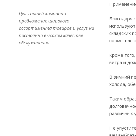
Применени
Цель нашей компании —
Благодаря с
предложение широкого
используют
ассортимента товаров и услуг на
складских 
постоянно высоком качестве
промышленн
обслуживания.
Кроме того,
ветра и до
В зимний п
холода, обе
Таким образ
долговечно
различных у
Не упустит
вам выбрат