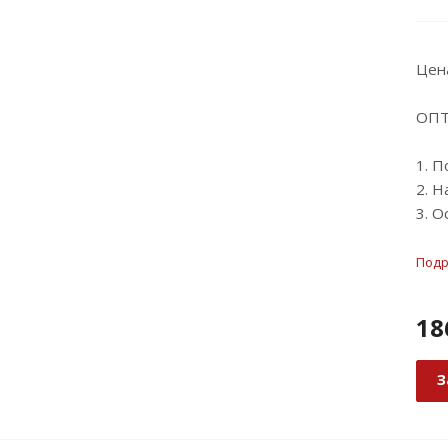
Цен
ОПТ
1. П
2. Н
3. О
Под
18
З