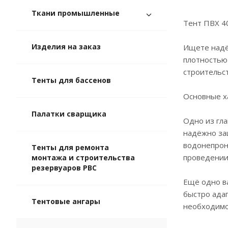
Ткани промышленные
Тент ПВХ 4
Изделия на заказ
Ищете надё
плотностью
строительст
Тенты для бассенов
Основные х
Палатки сварщика
Одно из гл
надёжно за
водонепрон
Тенты для ремонта
проведении 
монтажа и строительства
резервуаров РВС
Ещё одно в
быстро адап
Тентовые ангары
необходимо