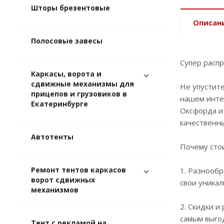
Шторы брезентовые
Описан
Полосовые завесы
Супер распр
Каркасы, ворота и
сдвижные механизмы для
Не упустит
прицепов и грузовиков в
нашем инте
Екатеринбурге
Оксфорда и 
качественн
Автотенты
Почему сто
Ремонт тентов каркасов
1. Разнообр
ворот сдвижных
свои уникал
механизмов
2. Скидки и
самым выгод
Тент с рекламой на