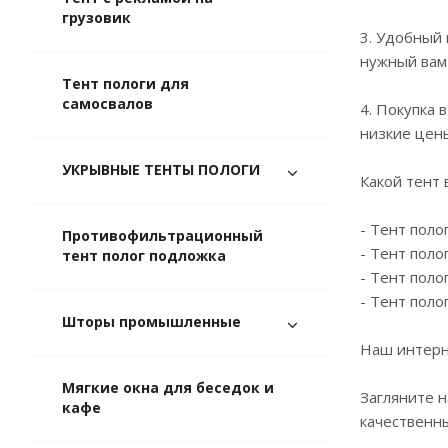
грузовик
3. Удобный 
нужный вам 
Тент пологи для
самосвалов
4. Покупка 
низкие цены
УКРЫВНЫЕ ТЕНТЫ ПОЛОГИ
Какой тент
- Тент поло
Противофильтрационный
- Тент поло
тент полог подложка
- Тент поло
- Тент поло
Шторы промышленные
Наш интерн
Мягкие окна для беседок и
Загляните н
кафе
качественн