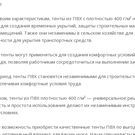
е
воим характеристикам, тенты из ПВХ с плотностью 400 г/м² 
 для создания временных укрытий, защиты строительных мат
помещений. Также они незаменимы в сельском хозяйстве для
ости для укрытия транспортных средств.
 тенты могут применяться для создания комфортных условий
ждя, позволяя работникам сосредоточиться на выполнении з
ериод тенты ПВХ становятся незаменимыми для строительств
спечивая комфортные условия труда.
ом, тенты из ПВХ плотностью 400 г/м² — универсальное реш
сть и простота использования делают их незаменимым инст
словиях.
е возможность приобрести качественные тенты ПВХ по выго
ь оптимальный вариант для ваших нужд. Наши специалисты в