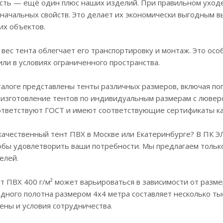
сть — ещё один плюс наших изделий. При правильном уходе 
оначальных свойств. Это делает их экономически выгодным 
их объектов.
вес тента облегчает его транспортировку и монтаж. Это ос
ли в условиях ограниченного пространства.
алоге представлены тенты различных размеров, включая поп
 изготовление тентов по индивидуальным размерам с люверс
ответствуют ГОСТ и имеют соответствующие сертификаты ка
 качественный тент ПВХ в Москве или Екатеринбурге? В ПК
тобы удовлетворить ваши потребности. Мы предлагаем тольк
елей.
т ПВХ 400 г/м² может варьироваться в зависимости от разм
дного полотна размером 4х4 метра составляет несколько ты
ены и условия сотрудничества.