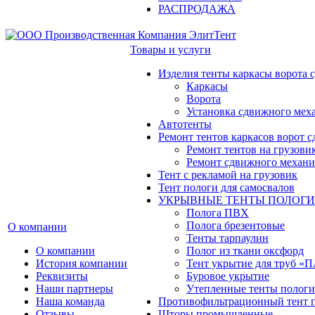
РАСПРОДАЖА
Товары и услуги
Изделия тенты каркасы ворота
Каркасы
Ворота
Установка сдвижного мех
Автотенты
Ремонт тентов каркасов ворот 
Ремонт тентов на грузови
Ремонт сдвижного механи
Тент с рекламой на грузовик
Тент пологи для самосвалов
УКРЫВНЫЕ ТЕНТЫ ПОЛОГИ
Полога ПВХ
Полога брезентовые
О компании
Тенты тарпаулин
О компании
Полог из ткани оксфорд
История компании
Тент укрытие для труб 
Реквизиты
Буровое укрытие
Наши партнеры
Утепленные тенты пологи
Наша команда
Противофильтрационный тент 
Отзывы
Шторы промышленные