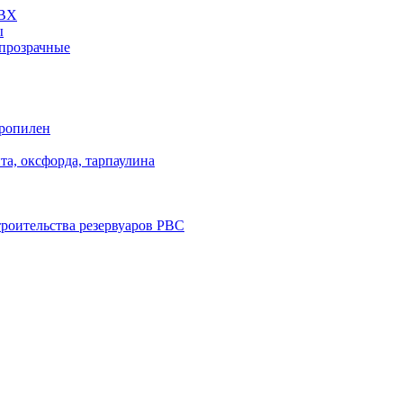
ПВХ
ы
прозрачные
пропилен
та, оксфорда, тарпаулина
троительства резервуаров РВС