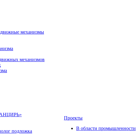
 сдвижные механизмы
анизма
сдвижных механизмов
к
зма
«ПАНЦИРЬ»
Проекты
В области промышленности
полог подложка