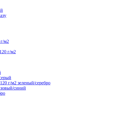
ий
азу
г/м2
120 г/м2
й
/серый
20 г/м2 зеленый/серебро
юзовый/синий
бро