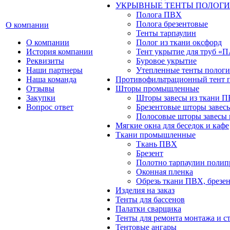
УКРЫВНЫЕ ТЕНТЫ ПОЛОГИ
Полога ПВХ
Полога брезентовые
О компании
Тенты тарпаулин
О компании
Полог из ткани оксфорд
История компании
Тент укрытие для труб 
Реквизиты
Буровое укрытие
Наши партнеры
Утепленные тенты пологи
Наша команда
Противофильтрационный тент 
Отзывы
Шторы промышленные
Закупки
Шторы завесы из ткани 
Вопрос ответ
Брезентовые шторы завес
Полосовые шторы завесы 
Мягкие окна для беседок и кафе
Ткани промышленные
Ткань ПВХ
Брезент
Полотно тарпаулин поли
Оконная пленка
Обрезь ткани ПВХ, брезен
Изделия на заказ
Тенты для бассенов
Палатки сварщика
Тенты для ремонта монтажа и с
Тентовые ангары