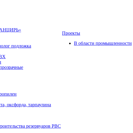
«ПАНЦИРЬ»
Проекты
В области промышленности
полог подложка
ПВХ
ы
прозрачные
пропилен
та, оксфорда, тарпаулина
троительства резервуаров РВС