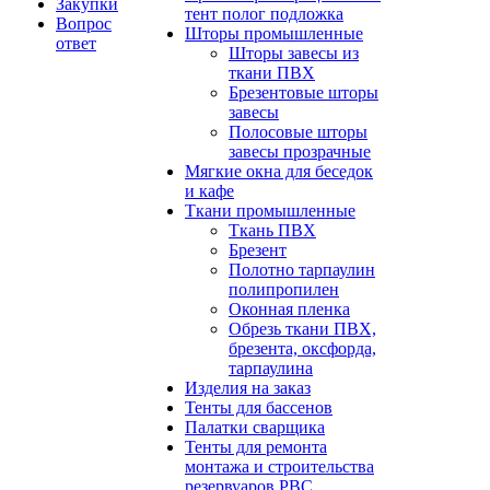
Закупки
тент полог подложка
Вопрос
Шторы промышленные
ответ
Шторы завесы из
ткани ПВХ
Брезентовые шторы
завесы
Полосовые шторы
завесы прозрачные
Мягкие окна для беседок
и кафе
Ткани промышленные
Ткань ПВХ
Брезент
Полотно тарпаулин
полипропилен
Оконная пленка
Обрезь ткани ПВХ,
брезента, оксфорда,
тарпаулина
Изделия на заказ
Тенты для бассенов
Палатки сварщика
Тенты для ремонта
монтажа и строительства
резервуаров РВС