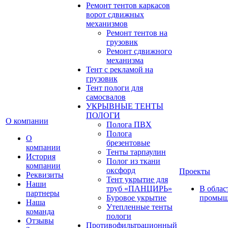
Ремонт тентов каркасов
ворот сдвижных
механизмов
Ремонт тентов на
грузовик
Ремонт сдвижного
механизма
Тент с рекламой на
грузовик
Тент пологи для
самосвалов
УКРЫВНЫЕ ТЕНТЫ
ПОЛОГИ
О компании
Полога ПВХ
Полога
О
брезентовые
компании
Тенты тарпаулин
История
Полог из ткани
компании
оксфорд
Проекты
Реквизиты
Тент укрытие для
Наши
труб «ПАНЦИРЬ»
В облас
партнеры
Буровое укрытие
промыш
Наша
Утепленные тенты
команда
пологи
Отзывы
Противофильтрационный