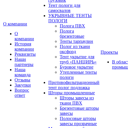
грузовик
Тент пологи для
самосвалов
УКРЫВНЫЕ ТЕНТЫ
ПОЛОГИ
О компании
Полога ПВХ
Полога
О
брезентовые
компании
Тенты тарпаулин
История
Полог из ткани
компании
оксфорд
Проекты
Реквизиты
Тент укрытие для
Наши
труб «ПАНЦИРЬ»
В облас
партнеры
Буровое укрытие
промыш
Наша
Утепленные тенты
команда
пологи
Отзывы
Противофильтрационный
Закупки
тент полог подложка
Вопрос
Шторы промышленные
ответ
Шторы завесы из
ткани ПВХ
Брезентовые шторы
завесы
Полосовые шторы
завесы прозрачные