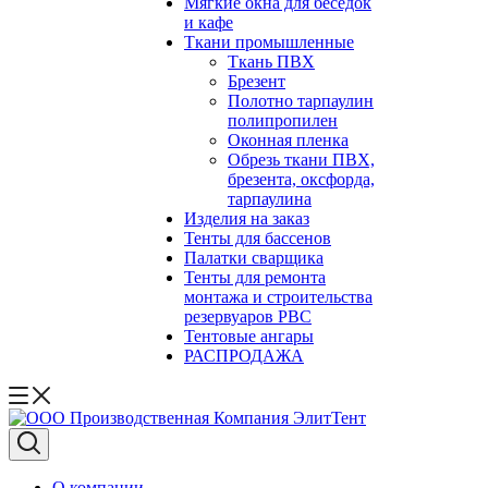
Мягкие окна для беседок
и кафе
Ткани промышленные
Ткань ПВХ
Брезент
Полотно тарпаулин
полипропилен
Оконная пленка
Обрезь ткани ПВХ,
брезента, оксфорда,
тарпаулина
Изделия на заказ
Тенты для бассенов
Палатки сварщика
Тенты для ремонта
монтажа и строительства
резервуаров РВС
Тентовые ангары
РАСПРОДАЖА
О компании