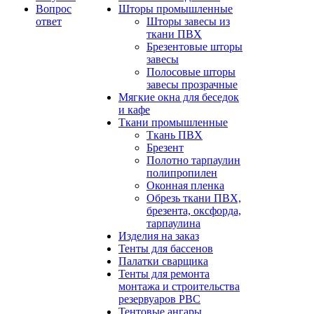
Вопрос
Шторы промышленные
ответ
Шторы завесы из
ткани ПВХ
Брезентовые шторы
завесы
Полосовые шторы
завесы прозрачные
Мягкие окна для беседок
и кафе
Ткани промышленные
Ткань ПВХ
Брезент
Полотно тарпаулин
полипропилен
Оконная пленка
Обрезь ткани ПВХ,
брезента, оксфорда,
тарпаулина
Изделия на заказ
Тенты для бассенов
Палатки сварщика
Тенты для ремонта
монтажа и строительства
резервуаров РВС
Тентовые ангары