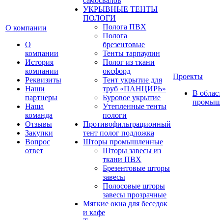
самосвалов
УКРЫВНЫЕ ТЕНТЫ
ПОЛОГИ
Полога ПВХ
О компании
Полога
О
брезентовые
компании
Тенты тарпаулин
История
Полог из ткани
компании
оксфорд
Проекты
Реквизиты
Тент укрытие для
Наши
труб «ПАНЦИРЬ»
В облас
партнеры
Буровое укрытие
промыш
Наша
Утепленные тенты
команда
пологи
Отзывы
Противофильтрационный
Закупки
тент полог подложка
Вопрос
Шторы промышленные
ответ
Шторы завесы из
ткани ПВХ
Брезентовые шторы
завесы
Полосовые шторы
завесы прозрачные
Мягкие окна для беседок
и кафе