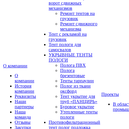
ворот сдвижных
механизмов
Ремонт тентов на
грузовик
Ремонт сдвижного
механизма
Тент с рекламой на
грузовик
Тент пологи для
самосвалов
УКРЫВНЫЕ ТЕНТЫ
ПОЛОГИ
Полога ПВХ
О компании
Полога
О
брезентовые
компании
Тенты тарпаулин
История
Полог из ткани
компании
оксфорд
Проекты
Реквизиты
Тент укрытие для
Наши
труб «ПАНЦИРЬ»
В облас
партнеры
Буровое укрытие
промыш
Наша
Утепленные тенты
команда
пологи
Отзывы
Противофильтрационный
Закупки
тент полог подложка