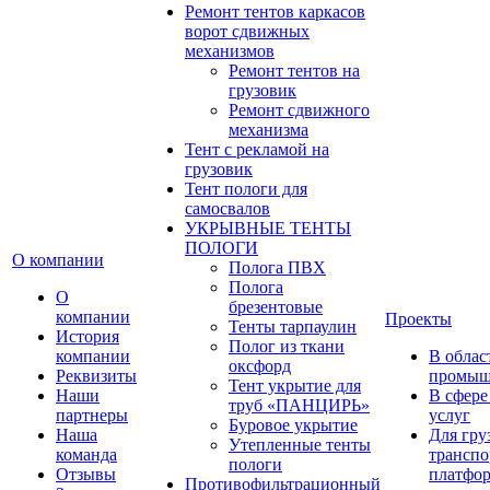
Ремонт тентов каркасов
ворот сдвижных
механизмов
Ремонт тентов на
грузовик
Ремонт сдвижного
механизма
Тент с рекламой на
грузовик
Тент пологи для
самосвалов
УКРЫВНЫЕ ТЕНТЫ
ПОЛОГИ
О компании
Полога ПВХ
Полога
О
брезентовые
компании
Проекты
Тенты тарпаулин
История
Полог из ткани
компании
В облас
оксфорд
Реквизиты
промыш
Тент укрытие для
Наши
В сфере
труб «ПАНЦИРЬ»
партнеры
услуг
Буровое укрытие
Наша
Для гру
Утепленные тенты
команда
транспо
пологи
Отзывы
платфо
Противофильтрационный