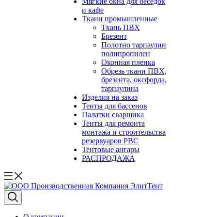
Мягкие окна для беседок
и кафе
Ткани промышленные
Ткань ПВХ
Брезент
Полотно тарпаулин
полипропилен
Оконная пленка
Обрезь ткани ПВХ,
брезента, оксфорда,
тарпаулина
Изделия на заказ
Тенты для бассенов
Палатки сварщика
Тенты для ремонта
монтажа и строительства
резервуаров РВС
Тентовые ангары
РАСПРОДАЖА
О компании