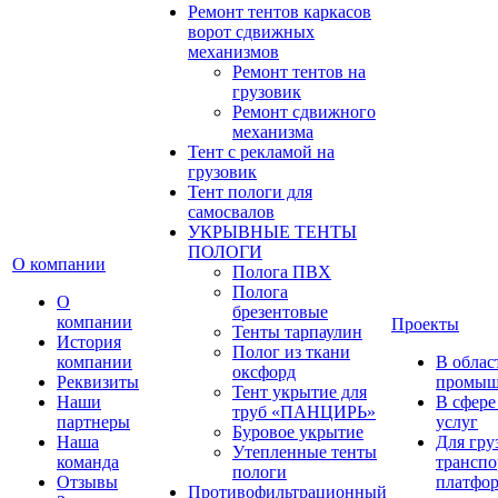
Ремонт тентов каркасов
ворот сдвижных
механизмов
Ремонт тентов на
грузовик
Ремонт сдвижного
механизма
Тент с рекламой на
грузовик
Тент пологи для
самосвалов
УКРЫВНЫЕ ТЕНТЫ
ПОЛОГИ
О компании
Полога ПВХ
Полога
О
брезентовые
компании
Проекты
Тенты тарпаулин
История
Полог из ткани
компании
В облас
оксфорд
Реквизиты
промыш
Тент укрытие для
Наши
В сфере
труб «ПАНЦИРЬ»
партнеры
услуг
Буровое укрытие
Наша
Для гру
Утепленные тенты
команда
транспо
пологи
Отзывы
платфо
Противофильтрационный