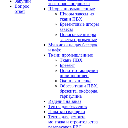
Закупки
тент полог подложка
Вопрос
Шторы промышленные
ответ
Шторы завесы из
ткани ПВХ
Брезентовые шторы
завесы
Полосовые шторы
завесы прозрачные
Мягкие окна для беседок
и кафе
Ткани промышленные
Ткань ПВХ
Брезент
Полотно тарпаулин
полипропилен
Оконная пленка
Обрезь ткани ПВХ,
брезента, оксфорда,
тарпаулина
Изделия на заказ
Тенты для бассенов
Палатки сварщика
Тенты для ремонта
монтажа и строительства
резервуаров РВС