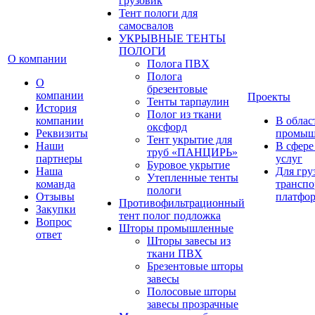
грузовик
Тент пологи для
самосвалов
УКРЫВНЫЕ ТЕНТЫ
ПОЛОГИ
О компании
Полога ПВХ
Полога
О
брезентовые
компании
Проекты
Тенты тарпаулин
История
Полог из ткани
компании
В облас
оксфорд
Реквизиты
промыш
Тент укрытие для
Наши
В сфере
труб «ПАНЦИРЬ»
партнеры
услуг
Буровое укрытие
Наша
Для гру
Утепленные тенты
команда
транспо
пологи
Отзывы
платфо
Противофильтрационный
Закупки
тент полог подложка
Вопрос
Шторы промышленные
ответ
Шторы завесы из
ткани ПВХ
Брезентовые шторы
завесы
Полосовые шторы
завесы прозрачные