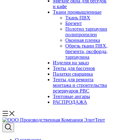
Мягкие окна для беседок
и кафе
Ткани промышленные
Ткань ПВХ
Брезент
Полотно тарпаулин
полипропилен
Оконная пленка
Обрезь ткани ПВХ,
брезента, оксфорда,
тарпаулина
Изделия на заказ
Тенты для бассенов
Палатки сварщика
Тенты для ремонта
монтажа и строительства
резервуаров РВС
Тентовые ангары
РАСПРОДАЖА
О компании