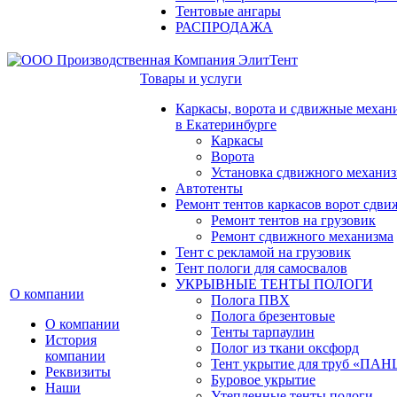
Тентовые ангары
РАСПРОДАЖА
Товары и услуги
Каркасы, ворота и сдвижные механ
в Екатеринбурге
Каркасы
Ворота
Установка сдвижного механи
Автотенты
Ремонт тентов каркасов ворот сдв
Ремонт тентов на грузовик
Ремонт сдвижного механизма
Тент с рекламой на грузовик
Тент пологи для самосвалов
УКРЫВНЫЕ ТЕНТЫ ПОЛОГИ
О компании
Полога ПВХ
Полога брезентовые
О компании
Тенты тарпаулин
История
Полог из ткани оксфорд
компании
Тент укрытие для труб «ПА
Реквизиты
Буровое укрытие
Наши
Утепленные тенты пологи