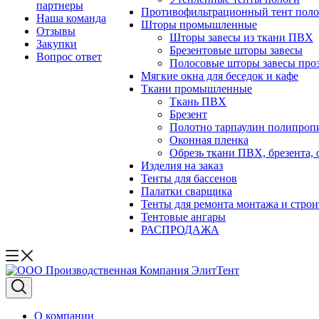
партнеры
Противофильтрационный тент поло
Наша команда
Шторы промышленные
Отзывы
Шторы завесы из ткани ПВХ
Закупки
Брезентовые шторы завесы
Вопрос ответ
Полосовые шторы завесы про
Мягкие окна для беседок и кафе
Ткани промышленные
Ткань ПВХ
Брезент
Полотно тарпаулин полипроп
Оконная пленка
Обрезь ткани ПВХ, брезента, 
Изделия на заказ
Тенты для бассенов
Палатки сварщика
Тенты для ремонта монтажа и строи
Тентовые ангары
РАСПРОДАЖА
О компании