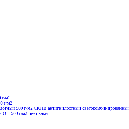
 г/м2
0 г/м2
 плотный 500 г/м2 СКПВ антигнилостный светокомбинированный
 ОП 500 г/м2 цвет хаки