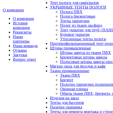
Тент пологи для самосвалов
УКРЫВНЫЕ ТЕНТЫ ПОЛОГИ
О компании
Полога ПВХ
Полога брезентовые
О компании
Тенты тарпаулин
История
Полог из ткани оксфорд
компании
Тент укрытие для труб «ПА
Реквизиты
Буровое укрытие
Наши
Утепленные тенты пологи
партнеры
Противофильтрационный тент поло
Наша команда
Шторы промышленные
Отзывы
Шторы завесы из ткани ПВХ
Закупки
Брезентовые шторы завесы
Вопрос ответ
Полосовые шторы завесы про
Мягкие окна для беседок и кафе
Ткани промышленные
Ткань ПВХ
Брезент
Полотно тарпаулин полипроп
Оконная пленка
Обрезь ткани ПВХ, брезента, 
Изделия на заказ
Тенты для бассенов
Палатки сварщика
Тенты для ремонта монтажа и строи