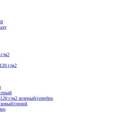
ий
азу
г/м2
120 г/м2
й
/серый
20 г/м2 зеленый/серебро
юзовый/синий
бро