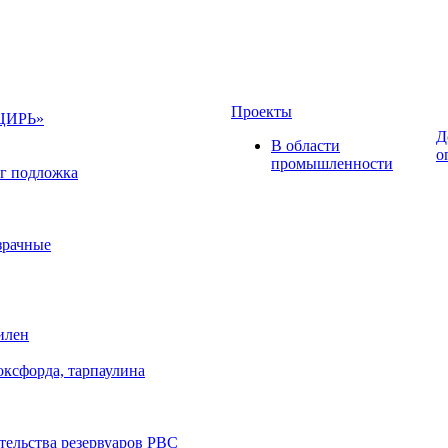
Проекты
НЦИРЬ»
Д
В области
о
промышленности
г подложка
зрачные
илен
оксфорда, тарпаулина
тельства резервуаров РВС