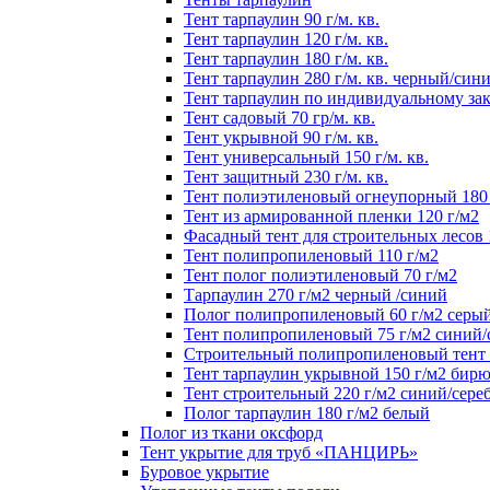
Тент тарпаулин 90 г/м. кв.
Тент тарпаулин 120 г/м. кв.
Тент тарпаулин 180 г/м. кв.
Тент тарпаулин 280 г/м. кв. черный/син
Тент тарпаулин по индивидуальному зак
Тент садовый 70 гр/м. кв.
Тент укрывной 90 г/м. кв.
Тент универсальный 150 г/м. кв.
Тент защитный 230 г/м. кв.
Тент полиэтиленовый огнеупорный 180 
Тент из армированной пленки 120 г/м2
Фасадный тент для строительных лесов 
Тент полипропиленовый 110 г/м2
Тент полог полиэтиленовый 70 г/м2
Тарпаулин 270 г/м2 черный /синий
Полог полипропиленовый 60 г/м2 серы
Тент полипропиленовый 75 г/м2 синий
Строительный полипропиленовый тент 1
Тент тарпаулин укрывной 150 г/м2 бир
Тент строительный 220 г/м2 синий/сере
Полог тарпаулин 180 г/м2 белый
Полог из ткани оксфорд
Тент укрытие для труб «ПАНЦИРЬ»
Буровое укрытие