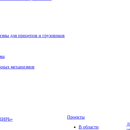
измы для прицепов и грузовиков
зма
ижных механизмов
Проекты
НЦИРЬ»
Д
В области
о