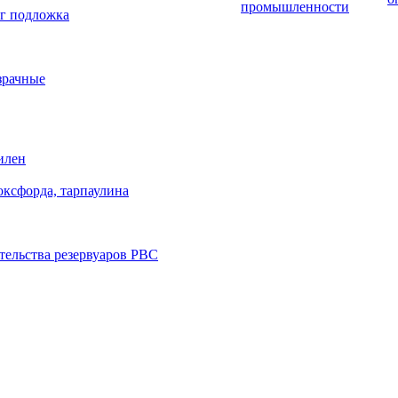
промышленности
г подложка
зрачные
илен
оксфорда, тарпаулина
тельства резервуаров РВС