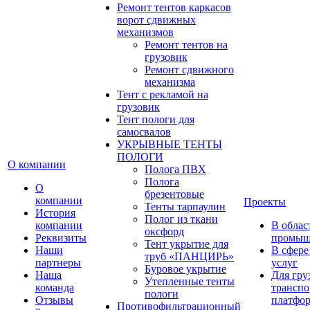
Ремонт тентов каркасов
ворот сдвижных
механизмов
Ремонт тентов на
грузовик
Ремонт сдвижного
механизма
Тент с рекламой на
грузовик
Тент пологи для
самосвалов
УКРЫВНЫЕ ТЕНТЫ
ПОЛОГИ
О компании
Полога ПВХ
Полога
О
брезентовые
компании
Проекты
Тенты тарпаулин
История
Полог из ткани
компании
В облас
оксфорд
Реквизиты
промыш
Тент укрытие для
Наши
В сфере
труб «ПАНЦИРЬ»
партнеры
услуг
Буровое укрытие
Наша
Для гру
Утепленные тенты
команда
транспо
пологи
Отзывы
платфо
Противофильтрационный