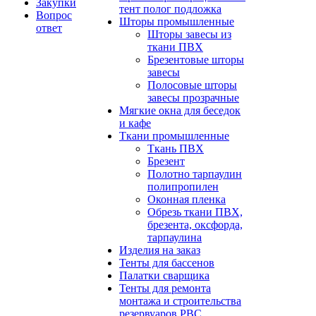
Закупки
тент полог подложка
Вопрос
Шторы промышленные
ответ
Шторы завесы из
ткани ПВХ
Брезентовые шторы
завесы
Полосовые шторы
завесы прозрачные
Мягкие окна для беседок
и кафе
Ткани промышленные
Ткань ПВХ
Брезент
Полотно тарпаулин
полипропилен
Оконная пленка
Обрезь ткани ПВХ,
брезента, оксфорда,
тарпаулина
Изделия на заказ
Тенты для бассенов
Палатки сварщика
Тенты для ремонта
монтажа и строительства
резервуаров РВС