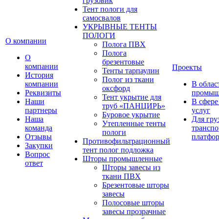
грузовик
Тент пологи для
самосвалов
УКРЫВНЫЕ ТЕНТЫ
ПОЛОГИ
О компании
Полога ПВХ
Полога
О
брезентовые
компании
Проекты
Тенты тарпаулин
История
Полог из ткани
компании
В облас
оксфорд
Реквизиты
промыш
Тент укрытие для
Наши
В сфере
труб «ПАНЦИРЬ»
партнеры
услуг
Буровое укрытие
Наша
Для гру
Утепленные тенты
команда
транспо
пологи
Отзывы
платфо
Противофильтрационный
Закупки
тент полог подложка
Вопрос
Шторы промышленные
ответ
Шторы завесы из
ткани ПВХ
Брезентовые шторы
завесы
Полосовые шторы
завесы прозрачные