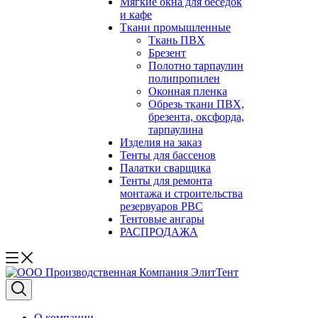
Мягкие окна для беседок
и кафе
Ткани промышленные
Ткань ПВХ
Брезент
Полотно тарпаулин
полипропилен
Оконная пленка
Обрезь ткани ПВХ,
брезента, оксфорда,
тарпаулина
Изделия на заказ
Тенты для бассенов
Палатки сварщика
Тенты для ремонта
монтажа и строительства
резервуаров РВС
Тентовые ангары
РАСПРОДАЖА
О компании