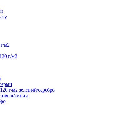
ий
азу
г/м2
120 г/м2
й
/серый
20 г/м2 зеленый/серебро
юзовый/синий
бро