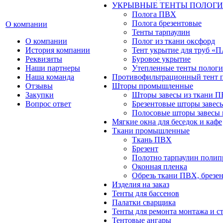
УКРЫВНЫЕ ТЕНТЫ ПОЛОГИ
Полога ПВХ
Полога брезентовые
О компании
Тенты тарпаулин
О компании
Полог из ткани оксфорд
История компании
Тент укрытие для труб 
Реквизиты
Буровое укрытие
Наши партнеры
Утепленные тенты пологи
Наша команда
Противофильтрационный тент 
Отзывы
Шторы промышленные
Закупки
Шторы завесы из ткани 
Вопрос ответ
Брезентовые шторы завес
Полосовые шторы завесы 
Мягкие окна для беседок и кафе
Ткани промышленные
Ткань ПВХ
Брезент
Полотно тарпаулин поли
Оконная пленка
Обрезь ткани ПВХ, брезен
Изделия на заказ
Тенты для бассенов
Палатки сварщика
Тенты для ремонта монтажа и с
Тентовые ангары