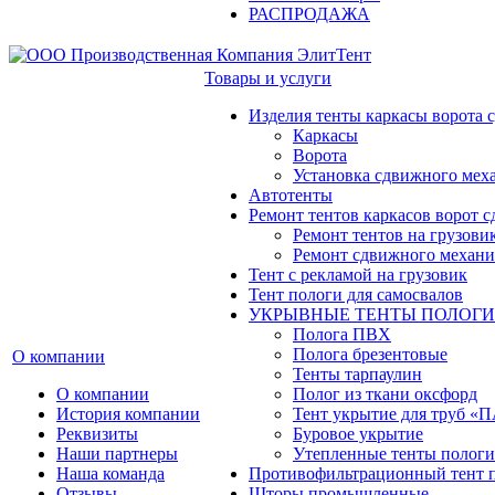
РАСПРОДАЖА
Товары и услуги
Изделия тенты каркасы ворота
Каркасы
Ворота
Установка сдвижного мех
Автотенты
Ремонт тентов каркасов ворот 
Ремонт тентов на грузови
Ремонт сдвижного механи
Тент с рекламой на грузовик
Тент пологи для самосвалов
УКРЫВНЫЕ ТЕНТЫ ПОЛОГИ
Полога ПВХ
Полога брезентовые
О компании
Тенты тарпаулин
О компании
Полог из ткани оксфорд
История компании
Тент укрытие для труб 
Реквизиты
Буровое укрытие
Наши партнеры
Утепленные тенты пологи
Наша команда
Противофильтрационный тент 
Отзывы
Шторы промышленные