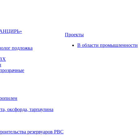
«ПАНЦИРЬ»
Проекты
В области промышленности
полог подложка
ПВХ
ы
прозрачные
пропилен
та, оксфорда, тарпаулина
троительства резервуаров РВС