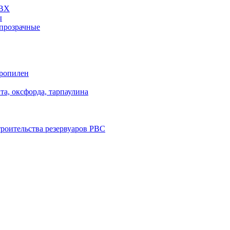
ПВХ
ы
прозрачные
пропилен
та, оксфорда, тарпаулина
троительства резервуаров РВС