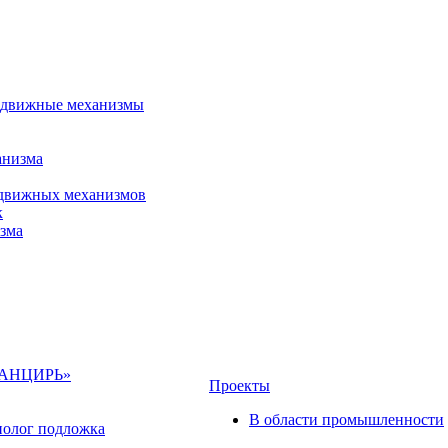
 сдвижные механизмы
анизма
сдвижных механизмов
к
зма
«ПАНЦИРЬ»
Проекты
В области промышленности
полог подложка