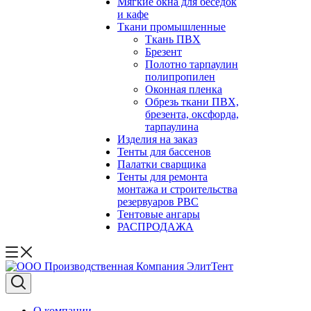
Мягкие окна для беседок
и кафе
Ткани промышленные
Ткань ПВХ
Брезент
Полотно тарпаулин
полипропилен
Оконная пленка
Обрезь ткани ПВХ,
брезента, оксфорда,
тарпаулина
Изделия на заказ
Тенты для бассенов
Палатки сварщика
Тенты для ремонта
монтажа и строительства
резервуаров РВС
Тентовые ангары
РАСПРОДАЖА
О компании