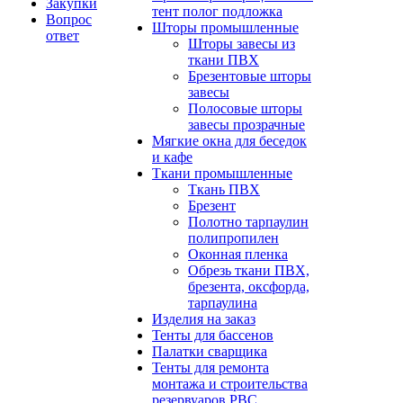
Закупки
тент полог подложка
Вопрос
Шторы промышленные
ответ
Шторы завесы из
ткани ПВХ
Брезентовые шторы
завесы
Полосовые шторы
завесы прозрачные
Мягкие окна для беседок
и кафе
Ткани промышленные
Ткань ПВХ
Брезент
Полотно тарпаулин
полипропилен
Оконная пленка
Обрезь ткани ПВХ,
брезента, оксфорда,
тарпаулина
Изделия на заказ
Тенты для бассенов
Палатки сварщика
Тенты для ремонта
монтажа и строительства
резервуаров РВС