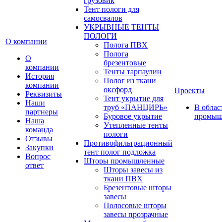
грузовик
Тент пологи для
самосвалов
УКРЫВНЫЕ ТЕНТЫ
ПОЛОГИ
О компании
Полога ПВХ
Полога
О
брезентовые
компании
Тенты тарпаулин
История
Полог из ткани
компании
оксфорд
Проекты
Реквизиты
Тент укрытие для
Наши
труб «ПАНЦИРЬ»
В облас
партнеры
Буровое укрытие
промыш
Наша
Утепленные тенты
команда
пологи
Отзывы
Противофильтрационный
Закупки
тент полог подложка
Вопрос
Шторы промышленные
ответ
Шторы завесы из
ткани ПВХ
Брезентовые шторы
завесы
Полосовые шторы
завесы прозрачные