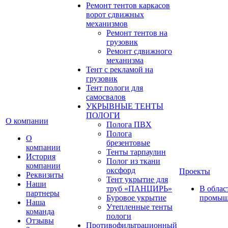
Ремонт тентов каркасов
ворот сдвижных
механизмов
Ремонт тентов на
грузовик
Ремонт сдвижного
механизма
Тент с рекламой на
грузовик
Тент пологи для
самосвалов
УКРЫВНЫЕ ТЕНТЫ
ПОЛОГИ
О компании
Полога ПВХ
Полога
О
брезентовые
компании
Тенты тарпаулин
История
Полог из ткани
компании
оксфорд
Проекты
Реквизиты
Тент укрытие для
Наши
труб «ПАНЦИРЬ»
В облас
партнеры
Буровое укрытие
промыш
Наша
Утепленные тенты
команда
пологи
Отзывы
Противофильтрационный