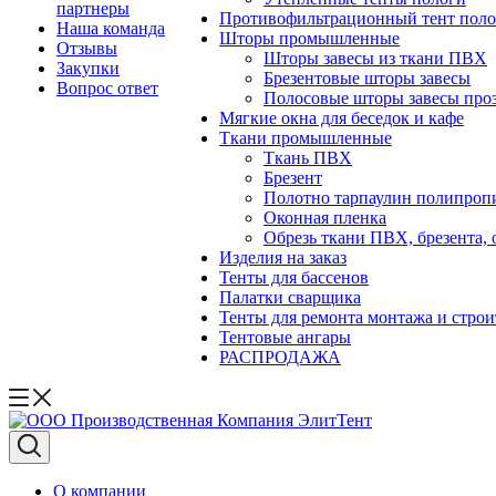
партнеры
Противофильтрационный тент поло
Наша команда
Шторы промышленные
Отзывы
Шторы завесы из ткани ПВХ
Закупки
Брезентовые шторы завесы
Вопрос ответ
Полосовые шторы завесы про
Мягкие окна для беседок и кафе
Ткани промышленные
Ткань ПВХ
Брезент
Полотно тарпаулин полипроп
Оконная пленка
Обрезь ткани ПВХ, брезента, 
Изделия на заказ
Тенты для бассенов
Палатки сварщика
Тенты для ремонта монтажа и строи
Тентовые ангары
РАСПРОДАЖА
О компании