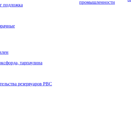
промышленности
г подложка
зрачные
илен
оксфорда, тарпаулина
тельства резервуаров РВС