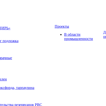
Проекты
НЦИРЬ»
Д
В области
о
промышленности
г подложка
зрачные
илен
оксфорда, тарпаулина
тельства резервуаров РВС