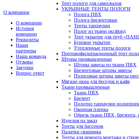
Тент пологи для самосвалов
УКРЫВНЫЕ ТЕНТЫ ПОЛОГИ
О компании
Полога ПВХ
Полога брезентовые
О компании
Тенты тарпаулин
История
Полог из ткани оксфорд
компании
Тент укрытие для труб «ПА
Реквизиты
Буровое укрытие
Наши
Утепленные тенты пологи
партнеры
Противофильтрационный тент поло
Наша команда
Шторы промышленные
Отзывы
Шторы завесы из ткани ПВХ
Закупки
Брезентовые шторы завесы
Вопрос ответ
Полосовые шторы завесы про
Мягкие окна для беседок и кафе
Ткани промышленные
Ткань ПВХ
Брезент
Полотно тарпаулин полипроп
Оконная пленка
Обрезь ткани ПВХ, брезента, 
Изделия на заказ
Тенты для бассенов
Палатки сварщика
Тенты для ремонта монтажа и строи