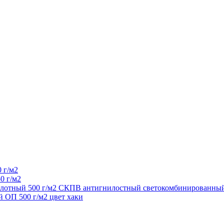
 г/м2
0 г/м2
 плотный 500 г/м2 СКПВ антигнилостный светокомбинированный
 ОП 500 г/м2 цвет хаки