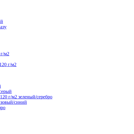
ий
азу
г/м2
120 г/м2
й
/серый
20 г/м2 зеленый/серебро
юзовый/синий
бро