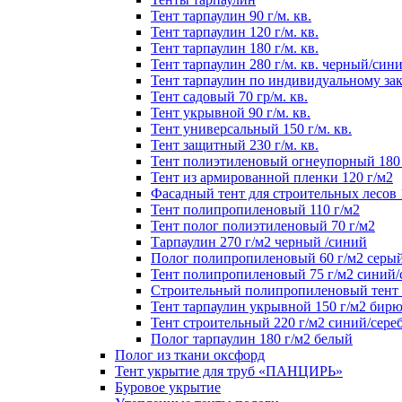
Тент тарпаулин 90 г/м. кв.
Тент тарпаулин 120 г/м. кв.
Тент тарпаулин 180 г/м. кв.
Тент тарпаулин 280 г/м. кв. черный/син
Тент тарпаулин по индивидуальному зак
Тент садовый 70 гр/м. кв.
Тент укрывной 90 г/м. кв.
Тент универсальный 150 г/м. кв.
Тент защитный 230 г/м. кв.
Тент полиэтиленовый огнеупорный 180 
Тент из армированной пленки 120 г/м2
Фасадный тент для строительных лесов 
Тент полипропиленовый 110 г/м2
Тент полог полиэтиленовый 70 г/м2
Тарпаулин 270 г/м2 черный /синий
Полог полипропиленовый 60 г/м2 серы
Тент полипропиленовый 75 г/м2 синий
Строительный полипропиленовый тент 1
Тент тарпаулин укрывной 150 г/м2 бир
Тент строительный 220 г/м2 синий/сере
Полог тарпаулин 180 г/м2 белый
Полог из ткани оксфорд
Тент укрытие для труб «ПАНЦИРЬ»
Буровое укрытие