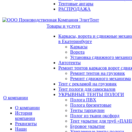
Тентовые ангары
РАСПРОДАЖА
Товары и услуги
Каркасы, ворота и сдвижные механ
в Екатеринбурге
Каркасы
Ворота
Установка сдвижного механи
Автотенты
Ремонт тентов каркасов ворот сдв
Ремонт тентов на грузовик
Ремонт сдвижного механизма
Тент с рекламой на грузовик
Тент пологи для самосвалов
УКРЫВНЫЕ ТЕНТЫ ПОЛОГИ
О компании
Полога ПВХ
Полога брезентовые
О компании
Тенты тарпаулин
История
Полог из ткани оксфорд
компании
Тент укрытие для труб «ПА
Реквизиты
Буровое укрытие
Наши
Утепленные тенты пологи