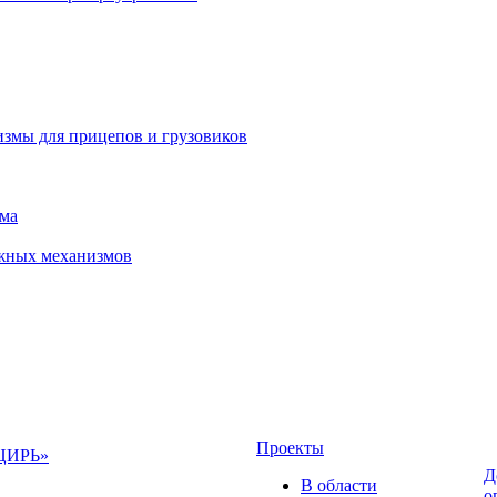
измы для прицепов и грузовиков
зма
ижных механизмов
Проекты
НЦИРЬ»
Д
В области
о