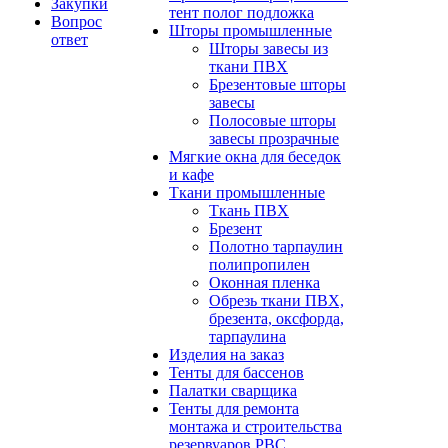
Закупки
тент полог подложка
Вопрос
Шторы промышленные
ответ
Шторы завесы из
ткани ПВХ
Брезентовые шторы
завесы
Полосовые шторы
завесы прозрачные
Мягкие окна для беседок
и кафе
Ткани промышленные
Ткань ПВХ
Брезент
Полотно тарпаулин
полипропилен
Оконная пленка
Обрезь ткани ПВХ,
брезента, оксфорда,
тарпаулина
Изделия на заказ
Тенты для бассенов
Палатки сварщика
Тенты для ремонта
монтажа и строительства
резервуаров РВС