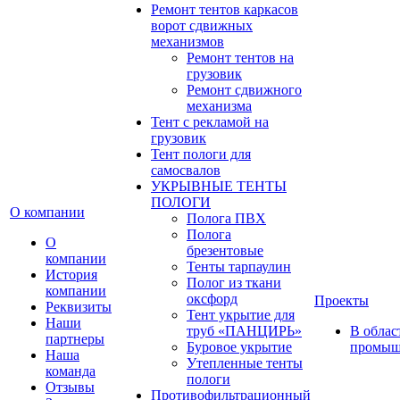
Ремонт тентов каркасов
ворот сдвижных
механизмов
Ремонт тентов на
грузовик
Ремонт сдвижного
механизма
Тент с рекламой на
грузовик
Тент пологи для
самосвалов
УКРЫВНЫЕ ТЕНТЫ
ПОЛОГИ
О компании
Полога ПВХ
Полога
О
брезентовые
компании
Тенты тарпаулин
История
Полог из ткани
компании
оксфорд
Проекты
Реквизиты
Тент укрытие для
Наши
труб «ПАНЦИРЬ»
В облас
партнеры
Буровое укрытие
промыш
Наша
Утепленные тенты
команда
пологи
Отзывы
Противофильтрационный