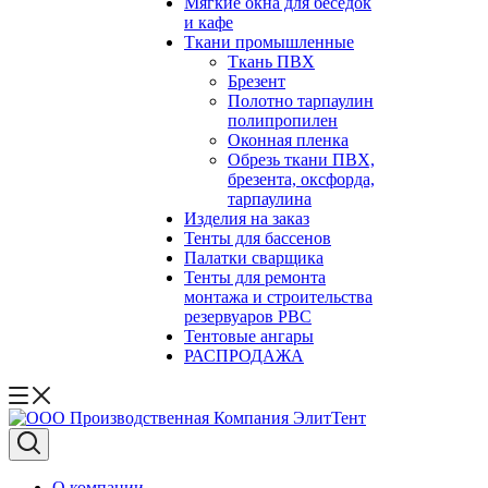
Мягкие окна для беседок
и кафе
Ткани промышленные
Ткань ПВХ
Брезент
Полотно тарпаулин
полипропилен
Оконная пленка
Обрезь ткани ПВХ,
брезента, оксфорда,
тарпаулина
Изделия на заказ
Тенты для бассенов
Палатки сварщика
Тенты для ремонта
монтажа и строительства
резервуаров РВС
Тентовые ангары
РАСПРОДАЖА
О компании