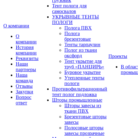
грузовик
Тент пологи для
самосвалов
УКРЫВНЫЕ ТЕНТЫ
ПОЛОГИ
О компании
Полога ПВХ
Полога
О
брезентовые
компании
Тенты тарпаулин
История
Полог из ткани
компании
оксфорд
Проекты
Реквизиты
Тент укрытие для
Наши
труб «ПАНЦИРЬ»
В облас
партнеры
Буровое укрытие
промыш
Наша
Утепленные тенты
команда
пологи
Отзывы
Противофильтрационный
Закупки
тент полог подложка
Вопрос
Шторы промышленные
ответ
Шторы завесы из
ткани ПВХ
Брезентовые шторы
завесы
Полосовые шторы
завесы прозрачные