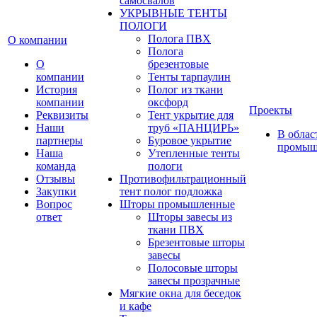
самосвалов
УКРЫВНЫЕ ТЕНТЫ
ПОЛОГИ
Полога ПВХ
О компании
Полога
О
брезентовые
компании
Тенты тарпаулин
История
Полог из ткани
компании
оксфорд
Проекты
Реквизиты
Тент укрытие для
Наши
труб «ПАНЦИРЬ»
В облас
партнеры
Буровое укрытие
промыш
Наша
Утепленные тенты
команда
пологи
Отзывы
Противофильтрационный
Закупки
тент полог подложка
Вопрос
Шторы промышленные
ответ
Шторы завесы из
ткани ПВХ
Брезентовые шторы
завесы
Полосовые шторы
завесы прозрачные
Мягкие окна для беседок
и кафе