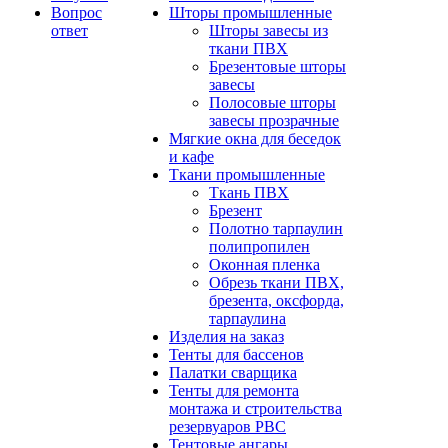
Вопрос
Шторы промышленные
ответ
Шторы завесы из
ткани ПВХ
Брезентовые шторы
завесы
Полосовые шторы
завесы прозрачные
Мягкие окна для беседок
и кафе
Ткани промышленные
Ткань ПВХ
Брезент
Полотно тарпаулин
полипропилен
Оконная пленка
Обрезь ткани ПВХ,
брезента, оксфорда,
тарпаулина
Изделия на заказ
Тенты для бассенов
Палатки сварщика
Тенты для ремонта
монтажа и строительства
резервуаров РВС
Тентовые ангары