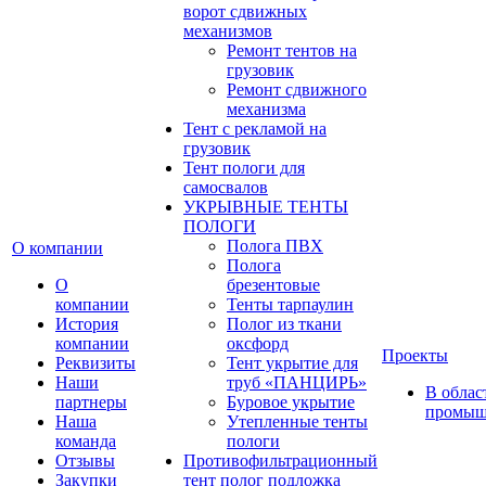
ворот сдвижных
механизмов
Ремонт тентов на
грузовик
Ремонт сдвижного
механизма
Тент с рекламой на
грузовик
Тент пологи для
самосвалов
УКРЫВНЫЕ ТЕНТЫ
ПОЛОГИ
Полога ПВХ
О компании
Полога
О
брезентовые
компании
Тенты тарпаулин
История
Полог из ткани
компании
оксфорд
Проекты
Реквизиты
Тент укрытие для
Наши
труб «ПАНЦИРЬ»
В облас
партнеры
Буровое укрытие
промыш
Наша
Утепленные тенты
команда
пологи
Отзывы
Противофильтрационный
Закупки
тент полог подложка