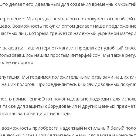
 Это делает его идеальным для создания временных укрытий
е решение: Мы предлагаем пологи по конкурентоспособной ц
шево. Возможность покупки оптом делает наше предложени
 частных лиц, которым требуется надежный укрывной матери
и заказать: Наш интернет-магазин предлагает удобный способ
спользовавшись нашим простым интерфейсом. Мы также регул
более недорого.
епутация: Мы гордимся положительными отзывами наших кли
наших пологов. Присоединяйтесь к числу довольных покупат
ость применения: Этот полог идеально подходит для исполь
 а также для защиты оборудования и других ценных предмет
защищая ваши вещи от непогоды.
е возможность приобрести надежный и стильный белый полог
в любых ситуациях! Свяжитесь с нами для заказа и консульт