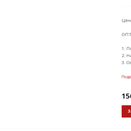
Цен
ОПТ
1. П
2. Н
3. О
Под
15
З