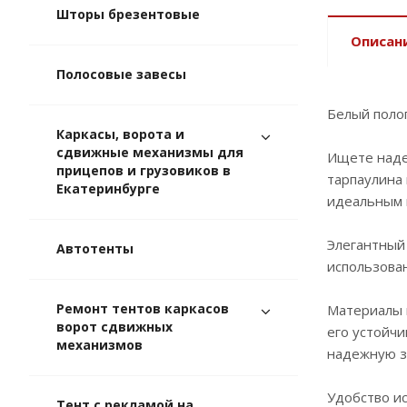
Шторы брезентовые
Описан
Полосовые завесы
Белый полог
Каркасы, ворота и
сдвижные механизмы для
Ищете наде
прицепов и грузовиков в
тарпаулина 
Екатеринбурге
идеальным 
Элегантный 
Автотенты
использова
Ремонт тентов каркасов
Материалы в
ворот сдвижных
его устойчи
механизмов
надежную з
Удобство ис
Тент с рекламой на