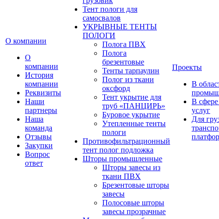
грузовик
Тент пологи для
самосвалов
УКРЫВНЫЕ ТЕНТЫ
ПОЛОГИ
О компании
Полога ПВХ
Полога
О
брезентовые
компании
Проекты
Тенты тарпаулин
История
Полог из ткани
компании
В облас
оксфорд
Реквизиты
промыш
Тент укрытие для
Наши
В сфере
труб «ПАНЦИРЬ»
партнеры
услуг
Буровое укрытие
Наша
Для гру
Утепленные тенты
команда
транспо
пологи
Отзывы
платфо
Противофильтрационный
Закупки
тент полог подложка
Вопрос
Шторы промышленные
ответ
Шторы завесы из
ткани ПВХ
Брезентовые шторы
завесы
Полосовые шторы
завесы прозрачные