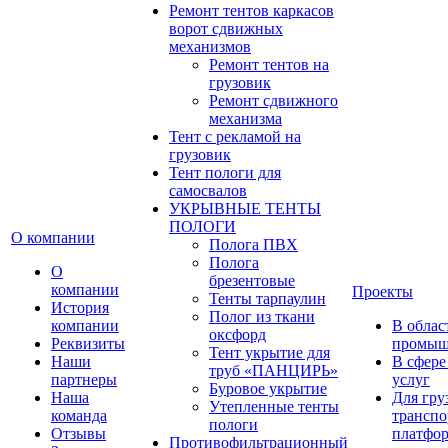
Ремонт тентов каркасов
ворот сдвижных
механизмов
Ремонт тентов на
грузовик
Ремонт сдвижного
механизма
Тент с рекламой на
грузовик
Тент пологи для
самосвалов
УКРЫВНЫЕ ТЕНТЫ
ПОЛОГИ
О компании
Полога ПВХ
Полога
О
брезентовые
компании
Проекты
Тенты тарпаулин
История
Полог из ткани
компании
В облас
оксфорд
Реквизиты
промыш
Тент укрытие для
Наши
В сфере
труб «ПАНЦИРЬ»
партнеры
услуг
Буровое укрытие
Наша
Для гру
Утепленные тенты
команда
транспо
пологи
Отзывы
платфо
Противофильтрационный