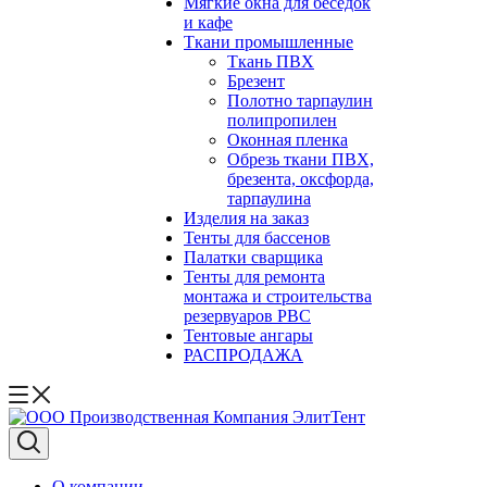
Мягкие окна для беседок
и кафе
Ткани промышленные
Ткань ПВХ
Брезент
Полотно тарпаулин
полипропилен
Оконная пленка
Обрезь ткани ПВХ,
брезента, оксфорда,
тарпаулина
Изделия на заказ
Тенты для бассенов
Палатки сварщика
Тенты для ремонта
монтажа и строительства
резервуаров РВС
Тентовые ангары
РАСПРОДАЖА
О компании