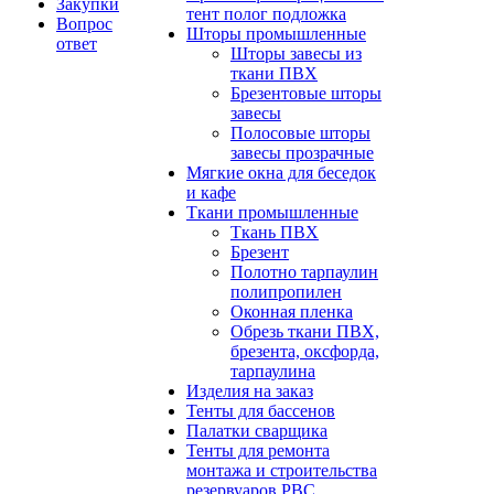
Закупки
тент полог подложка
Вопрос
Шторы промышленные
ответ
Шторы завесы из
ткани ПВХ
Брезентовые шторы
завесы
Полосовые шторы
завесы прозрачные
Мягкие окна для беседок
и кафе
Ткани промышленные
Ткань ПВХ
Брезент
Полотно тарпаулин
полипропилен
Оконная пленка
Обрезь ткани ПВХ,
брезента, оксфорда,
тарпаулина
Изделия на заказ
Тенты для бассенов
Палатки сварщика
Тенты для ремонта
монтажа и строительства
резервуаров РВС