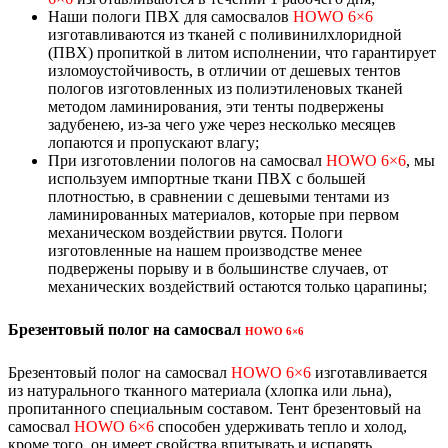
Наши пологи ПВХ для самосвалов
HOWO 6×6
изготавливаются из тканей с поливинилхлоридной
(ПВХ) пропиткой в литом исполнении, что гарантирует
изломоустойчивость, в отличии от дешевых тентов
пологов изготовленных из полиэтиленовых тканей
методом ламинирования, эти тенты подвержены
задубенею, из-за чего уже через несколько месяцев
лопаются и пропускают влагу;
При изготовлении пологов на самосвал
HOWO 6×6
, мы
используем импортные ткани ПВХ с большей
плотностью, в сравнении с дешевыми тентами из
ламинированных материалов, которые при первом
механическом воздействии рвутся. Пологи
изготовленные на нашем производстве менее
подвержены порыву и в большинстве случаев, от
механических воздействий остаются только царапины;
Брезентовый полог на самосвал
HOWO 6×6
Брезентовый полог на самосвал
HOWO 6×6
изготавливается
из натурального тканного материала (хлопка или льна),
пропитанного специальным составом. Тент брезентовый на
самосвал
HOWO 6×6
способен удерживать тепло и холод,
кроме того, он имеет свойства впитывать и испарять