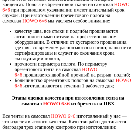
конденсат. Полога из брезентовой ткани на самосвал
HOWO
6×6
при правильном ухаживании имеют длительный срок
службы. При изготовлении брезентового полога на
самосвал
HOWO 6×6
мы уделяем особое внимание:
качеству шва, все стыки и подгибы прошиваются
антигнилостными нитями на профессиональном
оборудовании. В отличии от кустарного прошивания,
где швы со временем расползаются и гниют, наши нити
сертифицированы и служат до окончания срока
эксплуатации полога;
прочности периметра полога. По периметру
брезентового тента на самосвал
HOWO
6×6
прошивается двойной прочный на разрыв, подгиб;
Большинство брезентовых пологов на самосвал
HOWO
6×6
изготавливаются в течении 1 рабочего дня;
Этапы оценки качества при изготовлении тента на
HOWO 6×6
из брезента и ПВХ
самосвал
Все тенты на самосвал
HOWO 6×6
изготовленный у нас —
это изделия высокого качества. Качество работ достигается
благодаря трех этапному контролю при изготовлении: