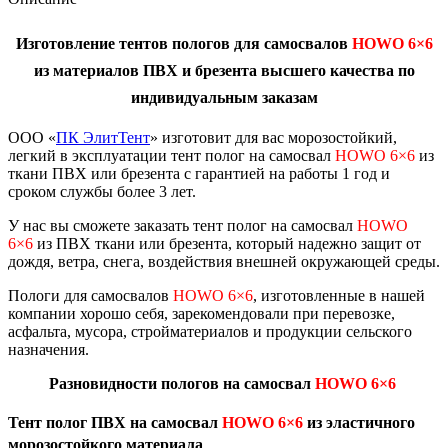
Изготовление тентов пологов для самосвалов
HOWO 6×6
из материалов ПВХ и брезента высшего качества по
индивидуальным заказам
ООО «
ПК ЭлитТент
» изготовит для вас морозостойкий,
легкий в эксплуатации тент полог на самосвал
HOWO 6×6
из
ткани ПВХ или брезента с гарантией на работы 1 год и
сроком службы более 3 лет.
У нас вы сможете заказать тент полог на самосвал
HOWO
6×6
из ПВХ ткани или брезента, который надежно защит от
дождя, ветра, снега, воздействия внешней окружающей среды.
Пологи для самосвалов
HOWO 6×6
, изготовленные в нашей
компании хорошо себя, зарекомендовали при перевозке,
асфальта, мусора, стройматериалов и продукции сельского
назначения.
Разновидности пологов на
самосвал
HOWO 6×6
Тент полог ПВХ на самосвал
HOWO 6×6
из эластичного
морозостойкого материала