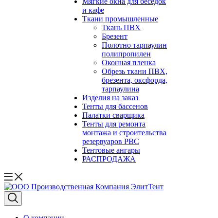
Мягкие окна для беседок
и кафе
Ткани промышленные
Ткань ПВХ
Брезент
Полотно тарпаулин
полипропилен
Оконная пленка
Обрезь ткани ПВХ,
брезента, оксфорда,
тарпаулина
Изделия на заказ
Тенты для бассенов
Палатки сварщика
Тенты для ремонта
монтажа и строительства
резервуаров РВС
Тентовые ангары
РАСПРОДАЖА
О компании