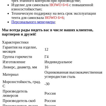
трех этапного контроля при производстве;
Изделие для самосвала
HOWO 6×6
с повышенной
износостойкостью;
Техническую поддержку на весь срок эксплуатации
тента для самосвала
HOWO 6×6
;
Персонального менеджера
;
Мы всегда рады видеть вас в числе наших клиентов,
партнеров и друзей!
Характеристики
Гарантия на изделие,
12
месяцев
Группа горючести
Г4
Изготовление
Индивидуальное
Люверс, диаметр, мм
16
Оцинкованная высококачественная
Материал
углеродистая сталь
Морозостойкость, град.
-30
С
Производитель
Россия
люверсов
Производитель скоб
Россия
Производитель ткани
Россия