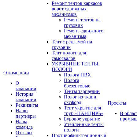
Ремонт тентов каркасов
ворот сдвижных
механизмов
Ремонт тентов на
грузовик
Ремонт сдвижного
механизма
Тент с рекламой на
грузовик
Тент пологи для
самосвалов
УКРЫВНЫЕ ТЕНТЫ
ПОЛОГИ
О компании
Полога ПВХ
Полога
О
брезентовые
компании
Тенты тарпаулин
История
Полог из ткани
компании
оксфорд
Проекты
Реквизиты
Тент укрытие для
Наши
труб «ПАНЦИРЬ»
В облас
партнеры
Буровое укрытие
промыш
Наша
Утепленные тенты
команда
пологи
Отзывы
Противофильтрационный