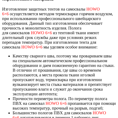
Изготовление защитных тентов на самосвалы
HOWO
6×6
осуществляется методом термосварки горячим воздухом,
при использовании профессионального швейцарского
оборудования. Данный тип изготовления обеспечивает
прочность и монолитность изделия. Полога
для самосвалов
HOWO 6×6
из тентовой ткани имеют
длительный срок службы даже при условиях резких
перепадов температур. При изготовлении тента для
самосвала
HOWO 6×6
мы уделяем особое внимание:
Качеству сварного шва, поэтому мы провариваем швы
на специальном автоматическом профессиональном
оборудовании и даем пожизненную гарантию на стыки.
В отличии от прошивания, где швы со временем
расползаются, а места прокола ткани иголкой
пропускают воду, термосварка при изготовлении
вулканизирует места стыка материалов и препятствует
пропусканию влаги и служит до окончания срока
эксплуатации автотента;
Прочности периметра полога. По периметру полога
ПВХ на самосвал
HOWO 6×6
пропаивается при помощи
высоких температур, прочный на разрыв, подгиб;
Большинство пологов ПВХ для самосвалов
HOWO
6×6
изготавливаются в течении 1 рабочего дня;