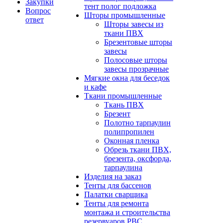
Закупки
тент полог подложка
Вопрос
Шторы промышленные
ответ
Шторы завесы из
ткани ПВХ
Брезентовые шторы
завесы
Полосовые шторы
завесы прозрачные
Мягкие окна для беседок
и кафе
Ткани промышленные
Ткань ПВХ
Брезент
Полотно тарпаулин
полипропилен
Оконная пленка
Обрезь ткани ПВХ,
брезента, оксфорда,
тарпаулина
Изделия на заказ
Тенты для бассенов
Палатки сварщика
Тенты для ремонта
монтажа и строительства
резервуаров РВС