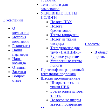
грузовик
Тент пологи для
самосвалов
УКРЫВНЫЕ ТЕНТЫ
ПОЛОГИ
О компании
Полога ПВХ
Полога
О
брезентовые
компании
Тенты тарпаулин
История
Полог из ткани
компании
оксфорд
Проекты
Реквизиты
Тент укрытие для
Наши
труб «ПАНЦИРЬ»
В облас
партнеры
Буровое укрытие
промыш
Наша
Утепленные тенты
команда
пологи
Отзывы
Противофильтрационный
Закупки
тент полог подложка
Вопрос
Шторы промышленные
ответ
Шторы завесы из
ткани ПВХ
Брезентовые шторы
завесы
Полосовые шторы
завесы прозрачные