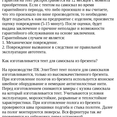
Гарантия на тент распространяется на 12 месяцев с момента
приобретения. Если с тентом на самосвал во время
гарантийного периода, что либо произошло и вы считаете,
что это произошло по вине производителя, то необходимо
будет подъехать к нам на предприятие с изделием, произвести
оценку повреждения (5-15 минут). После оценки, будет
выдана заключение о причине неполадке и возможности
гарантийного обслуживания на основе заключения.
Гарантийным случаем не является:
1. Механическое повреждение.
2. Повреждение вызванное в следствии не правильной
эксплуатации автотента.
Как изготавливается тент для самосвала из брезента?
На производстве ПК ЭлитТент тент пологи для самосвалов
изготавливаются, только из высококачественного брезента.
При изготовление пологов из брезента используется японское
швейное оборудование и немецкие антигнилостные нити.
Перед изготовлением снимаются замеры с кузова самосвала
на который изготавливается тент. Учитываются условия
эксплуатации, морозостойкие, разрывные и теплостойкие
характеристики. При изготовление полога из брезента
проверяются швы прошивки подгиба и стыка полотен. Далее
на полог монтируются люверсы. Вся фурнитура так же
проверяется на отбраковку перед установкой.