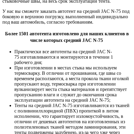
стыковочные швы, на весь срок эксплуатации тента.
У нас вы сможете заказать автотент на средний JAC N-75 под
боковую и верхнюю погрузку, выполненный индивидуально
под ваш автомобиль, согласно требованиям.
Более 1501 автотента изготовлено для наших клиентов в
числе которых средний JAC N-75
Практически все автотенты на средний JAC N-
75 изготавливаются и монтируются в течении 1
рабочего дня;
При изготовлении в местах стыка мы используем
термосварку. В отличии от прошивания, где швы со
временем расползаются, а места прокола ткани иголкой
пропускают воду, термосварка при изготовлении
вулканизирует места стыка материалов и препятствует
пропусканию влаги и служит до окончания срока
эксплуатации автотента на средний JAC N-75;
Тенты на средний JAC N-75 изготавливаются из тканей
с поливинилхлоридной (ПВХ) пропиткой в литом
исполнении, что гарантирует изломоустойчивость, в
отличии от дешевых автотентов на изготовленных из
полиэтиленовых тканей методом ламинирования, эти
тенты подвержены задубенею, из-за чего уже через