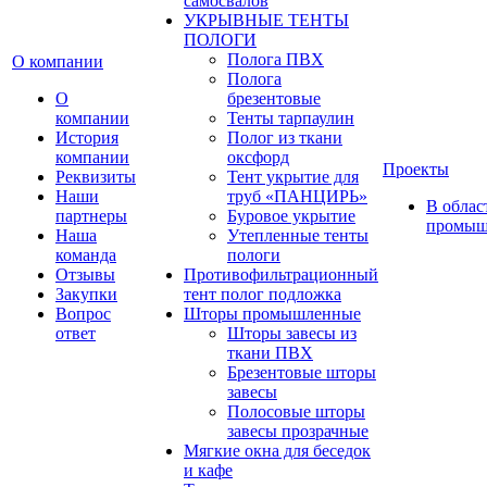
самосвалов
УКРЫВНЫЕ ТЕНТЫ
ПОЛОГИ
Полога ПВХ
О компании
Полога
О
брезентовые
компании
Тенты тарпаулин
История
Полог из ткани
компании
оксфорд
Проекты
Реквизиты
Тент укрытие для
Наши
труб «ПАНЦИРЬ»
В облас
партнеры
Буровое укрытие
промыш
Наша
Утепленные тенты
команда
пологи
Отзывы
Противофильтрационный
Закупки
тент полог подложка
Вопрос
Шторы промышленные
ответ
Шторы завесы из
ткани ПВХ
Брезентовые шторы
завесы
Полосовые шторы
завесы прозрачные
Мягкие окна для беседок
и кафе