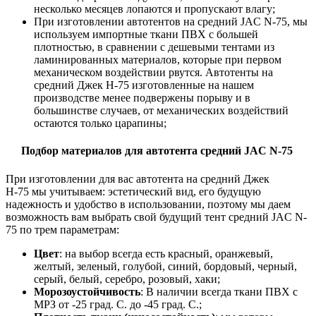
несколько месяцев лопаются и пропускают влагу;
При изготовлении автотентов на средний JAC N-75, мы
используем импортные ткани ПВХ с большей
плотностью, в сравнении с дешевыми тентами из
ламинированных материалов, которые при первом
механическом воздействии рвутся. Автотенты на
средний Джек Н-75 изготовленные на нашем
производстве менее подвержены порыву и в
большинстве случаев, от механических воздействий
остаются только царапины;
Подбор материалов для автотента средний JAC N-75
При изготовлении для вас автотента на средний Джек
Н-75 мы учитываем: эстетический вид, его будущую
надежность и удобство в использовании, поэтому мы даем
возможность вам выбрать свой будущий тент средний JAC N-
75 по трем параметрам:
Цвет
: на выбор всегда есть красный, оранжевый,
желтый, зеленый, голубой, синий, бордовый, черный,
серый, белый, серебро, розовый, хаки;
Морозоустойчивость
: В наличии всегда ткани ПВХ с
МРЗ от -25 град. С. до -45 град. С.;