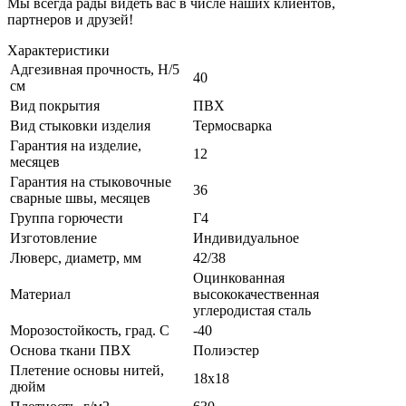
Мы всегда рады видеть вас в числе наших клиентов,
партнеров и друзей!
Характеристики
Адгезивная прочность, Н/5
40
см
Вид покрытия
ПВХ
Вид стыковки изделия
Термосварка
Гарантия на изделие,
12
месяцев
Гарантия на стыковочные
36
сварные швы, месяцев
Группа горючести
Г4
Изготовление
Индивидуальное
Люверс, диаметр, мм
42/38
Оцинкованная
Материал
высококачественная
углеродистая сталь
Морозостойкость, град. С
-40
Основа ткани ПВХ
Полиэстер
Плетение основы нитей,
18х18
дюйм