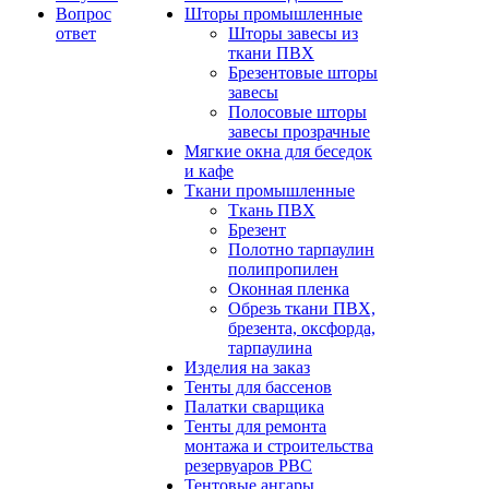
Вопрос
Шторы промышленные
ответ
Шторы завесы из
ткани ПВХ
Брезентовые шторы
завесы
Полосовые шторы
завесы прозрачные
Мягкие окна для беседок
и кафе
Ткани промышленные
Ткань ПВХ
Брезент
Полотно тарпаулин
полипропилен
Оконная пленка
Обрезь ткани ПВХ,
брезента, оксфорда,
тарпаулина
Изделия на заказ
Тенты для бассенов
Палатки сварщика
Тенты для ремонта
монтажа и строительства
резервуаров РВС
Тентовые ангары