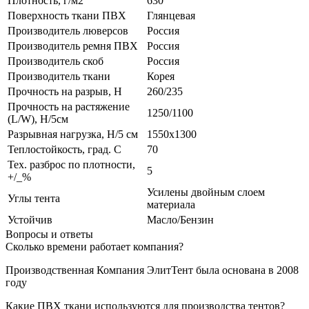
Плотность, г/м2
630
Поверхность ткани ПВХ
Глянцевая
Производитель люверсов
Россия
Производитель ремня ПВХ
Россия
Производитель скоб
Россия
Производитель ткани
Корея
Прочность на разрыв, H
260/235
Прочность на растяжение
1250/1100
(L/W), Н/5см
Разрывная нагрузка, Н/5 см
1550х1300
Теплостойкость, град. С
70
Тех. разброс по плотности,
5
+/_%
Усилены двойным слоем
Углы тента
материала
Устойчив
Масло/Бензин
Вопросы и ответы
Сколько времени работает компания?
Производственная Компания ЭлитТент была основана в 2008
году
Какие ПВХ ткани используются для производства тентов?