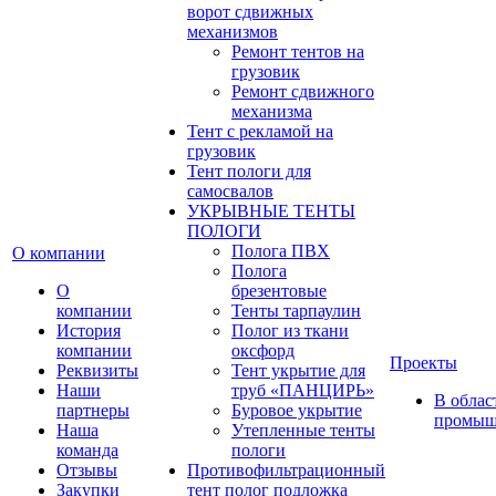
ворот сдвижных
механизмов
Ремонт тентов на
грузовик
Ремонт сдвижного
механизма
Тент с рекламой на
грузовик
Тент пологи для
самосвалов
УКРЫВНЫЕ ТЕНТЫ
ПОЛОГИ
Полога ПВХ
О компании
Полога
О
брезентовые
компании
Тенты тарпаулин
История
Полог из ткани
компании
оксфорд
Проекты
Реквизиты
Тент укрытие для
Наши
труб «ПАНЦИРЬ»
В облас
партнеры
Буровое укрытие
промыш
Наша
Утепленные тенты
команда
пологи
Отзывы
Противофильтрационный
Закупки
тент полог подложка