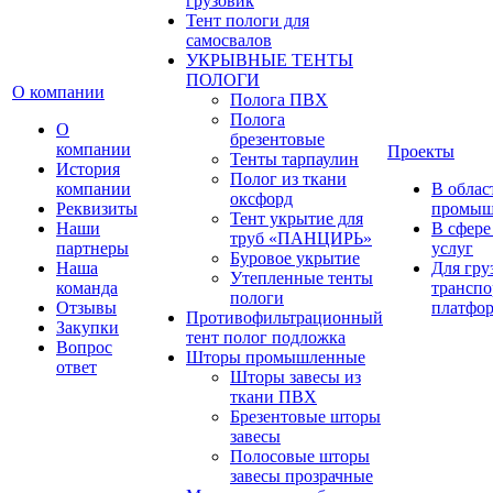
грузовик
Тент пологи для
самосвалов
УКРЫВНЫЕ ТЕНТЫ
ПОЛОГИ
О компании
Полога ПВХ
Полога
О
брезентовые
компании
Проекты
Тенты тарпаулин
История
Полог из ткани
компании
В облас
оксфорд
Реквизиты
промыш
Тент укрытие для
Наши
В сфере
труб «ПАНЦИРЬ»
партнеры
услуг
Буровое укрытие
Наша
Для гру
Утепленные тенты
команда
транспо
пологи
Отзывы
платфо
Противофильтрационный
Закупки
тент полог подложка
Вопрос
Шторы промышленные
ответ
Шторы завесы из
ткани ПВХ
Брезентовые шторы
завесы
Полосовые шторы
завесы прозрачные