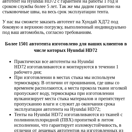
автотент на Hyundai HD72 с гарантией на работы 1 год и
сроком службы более 5 лет. Так же мы дадим гарантию на
стыковочные швы, на весь срок эксплуатации тента.
У нас вы сможете заказать автотент на Хундай ХД72 под
боковую и верхнюю погрузку, выполненный индивидуально
под ваш автомобиль, согласно требованиям.
Более 1501 автотента изготовлено для наших клиентов в
числе которых Hyundai HD72
Практически все автотенты на Hyundai
HD72 изготавливаются и монтируются в течении 1
рабочего дня;
При изготовлении в местах стыка мы используем
термосварку. В отличии от прошивания, где швы со
временем расползаются, а места прокола ткани иголкой
пропускают воду, термосварка при изготовлении
вулканизирует места стыка материалов и препятствует
пропусканию влаги и служит до окончания срока
эксплуатации автотента на Hyundai HD72;
Тенты на Hyundai HD72 изготавливаются из тканей с
поливинилхлоридной (ПВХ) пропиткой в литом
исполнении, что гарантирует изломоустойчивость, в
отличии от дешевых автотентов на изготовленных из