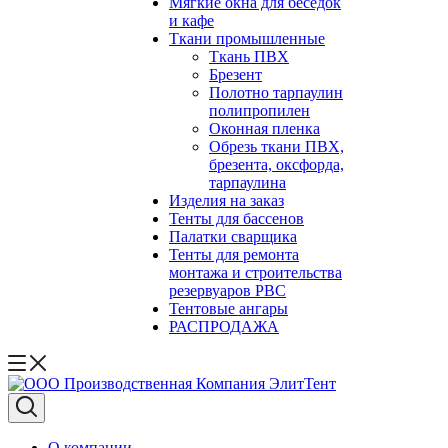
Мягкие окна для беседок
и кафе
Ткани промышленные
Ткань ПВХ
Брезент
Полотно тарпаулин
полипропилен
Оконная пленка
Обрезь ткани ПВХ,
брезента, оксфорда,
тарпаулина
Изделия на заказ
Тенты для бассенов
Палатки сварщика
Тенты для ремонта
монтажа и строительства
резервуаров РВС
Тентовые ангары
РАСПРОДАЖА
О компании