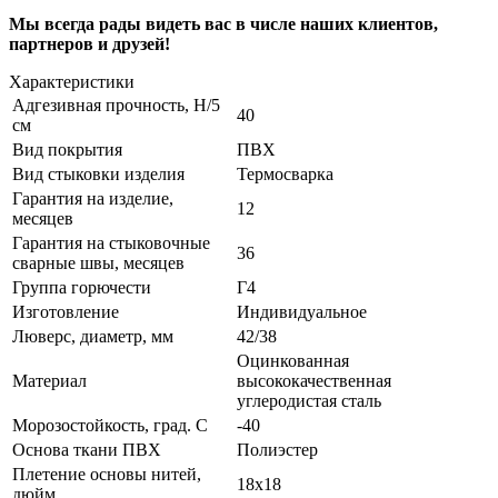
Мы всегда рады видеть вас в числе наших клиентов,
партнеров и друзей!
Характеристики
Адгезивная прочность, Н/5
40
см
Вид покрытия
ПВХ
Вид стыковки изделия
Термосварка
Гарантия на изделие,
12
месяцев
Гарантия на стыковочные
36
сварные швы, месяцев
Группа горючести
Г4
Изготовление
Индивидуальное
Люверс, диаметр, мм
42/38
Оцинкованная
Материал
высококачественная
углеродистая сталь
Морозостойкость, град. С
-40
Основа ткани ПВХ
Полиэстер
Плетение основы нитей,
18х18
дюйм