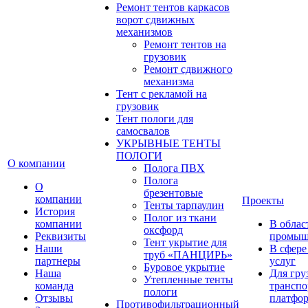
Ремонт тентов каркасов
ворот сдвижных
механизмов
Ремонт тентов на
грузовик
Ремонт сдвижного
механизма
Тент с рекламой на
грузовик
Тент пологи для
самосвалов
УКРЫВНЫЕ ТЕНТЫ
ПОЛОГИ
О компании
Полога ПВХ
Полога
О
брезентовые
компании
Проекты
Тенты тарпаулин
История
Полог из ткани
компании
В облас
оксфорд
Реквизиты
промыш
Тент укрытие для
Наши
В сфере
труб «ПАНЦИРЬ»
партнеры
услуг
Буровое укрытие
Наша
Для гру
Утепленные тенты
команда
транспо
пологи
Отзывы
платфо
Противофильтрационный