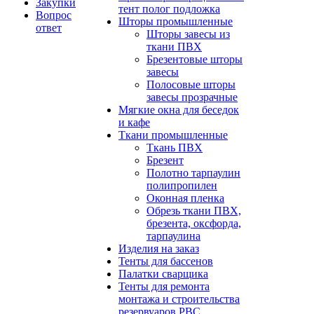
Закупки
тент полог подложка
Вопрос
Шторы промышленные
ответ
Шторы завесы из
ткани ПВХ
Брезентовые шторы
завесы
Полосовые шторы
завесы прозрачные
Мягкие окна для беседок
и кафе
Ткани промышленные
Ткань ПВХ
Брезент
Полотно тарпаулин
полипропилен
Оконная пленка
Обрезь ткани ПВХ,
брезента, оксфорда,
тарпаулина
Изделия на заказ
Тенты для бассенов
Палатки сварщика
Тенты для ремонта
монтажа и строительства
резервуаров РВС