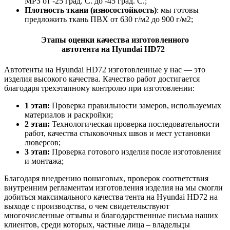
МРЗ от -25 град. С. до -45 град. С.;
Плотность ткани (износостойкость)
: мы готовы
предложить ткань ПВХ от 630 г/м2 до 900 г/м2;
Этапы оценки качества изготовленного
автотента
на
Hyundai HD72
Автотенты на
Hyundai HD72 изготовленные у нас — это
изделия высокого качества. Качество работ достигается
благодаря трехэтапному контролю при изготовлении:
1 этап:
Проверка правильности замеров, используемых
материалов и раскройки;
2 этап:
Технологическая проверка последовательности
работ, качества стыковочных швов и мест установки
люверсов;
3 этап:
Проверка готового изделия после изготовления
и монтажа;
Благодаря внедрению пошаговых, проверок соответствия
внутренним регламентам изготовления изделия на мы смогли
добиться максимального качества тента на Hyundai HD72 на
выходе с производства, о чем свидетельствуют
многочисленные отзывы и благодарственные письма наших
клиентов, среди которых, частные лица – владельцы