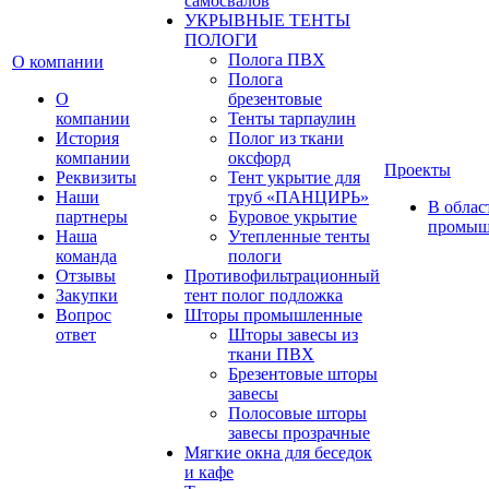
самосвалов
УКРЫВНЫЕ ТЕНТЫ
ПОЛОГИ
Полога ПВХ
О компании
Полога
О
брезентовые
компании
Тенты тарпаулин
История
Полог из ткани
компании
оксфорд
Проекты
Реквизиты
Тент укрытие для
Наши
труб «ПАНЦИРЬ»
В облас
партнеры
Буровое укрытие
промыш
Наша
Утепленные тенты
команда
пологи
Отзывы
Противофильтрационный
Закупки
тент полог подложка
Вопрос
Шторы промышленные
ответ
Шторы завесы из
ткани ПВХ
Брезентовые шторы
завесы
Полосовые шторы
завесы прозрачные
Мягкие окна для беседок
и кафе