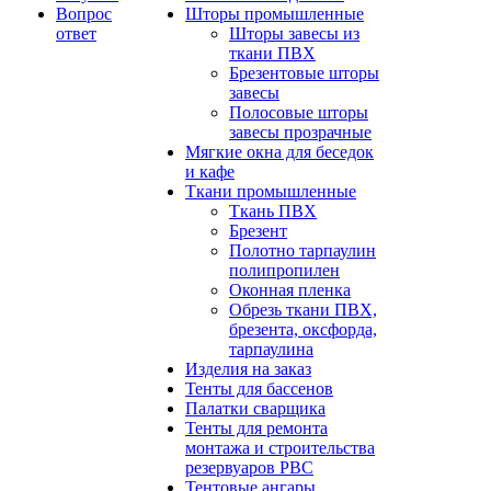
Вопрос
Шторы промышленные
ответ
Шторы завесы из
ткани ПВХ
Брезентовые шторы
завесы
Полосовые шторы
завесы прозрачные
Мягкие окна для беседок
и кафе
Ткани промышленные
Ткань ПВХ
Брезент
Полотно тарпаулин
полипропилен
Оконная пленка
Обрезь ткани ПВХ,
брезента, оксфорда,
тарпаулина
Изделия на заказ
Тенты для бассенов
Палатки сварщика
Тенты для ремонта
монтажа и строительства
резервуаров РВС
Тентовые ангары