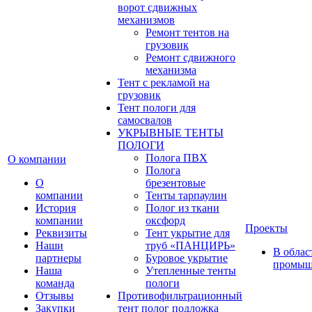
ворот сдвижных
механизмов
Ремонт тентов на
грузовик
Ремонт сдвижного
механизма
Тент с рекламой на
грузовик
Тент пологи для
самосвалов
УКРЫВНЫЕ ТЕНТЫ
ПОЛОГИ
Полога ПВХ
О компании
Полога
О
брезентовые
компании
Тенты тарпаулин
История
Полог из ткани
компании
оксфорд
Проекты
Реквизиты
Тент укрытие для
Наши
труб «ПАНЦИРЬ»
В облас
партнеры
Буровое укрытие
промыш
Наша
Утепленные тенты
команда
пологи
Отзывы
Противофильтрационный
Закупки
тент полог подложка