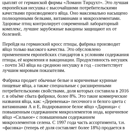
цыплят от германской фирмы «Ломанн Тирцухт». Это лучшая
европейская несушка с высочайшими потребительскими
качествами производимого яйца. Оно максимально насыщено
полноценными белками, витаминами и микроэлементами.
Здоровье птиц контролирует современный лабораторный
комплекс, лучшие зарубежные вакцины защищают их от
болезней.
Перейдя на германский кросс птицы, фабрика производит
яйцо только высокого качества. Это обусловлено
применением европейских стандартов к условиям содержания
птицы, её кормления и вакцинации. Продуктивность несушек
- почти 343 яйца на среднюю несушку в год - соответствует
лучшим мировым показателям.
Фабрика продает обычные белые и коричневые куриные
пищевые яйца, а также специальные с расширенными
потребительскими свойствами, доля которых составила в 2016
г. в объёме сбыта фабрики, более 8%. Это такие коммерческие
названия яйца, как: «Деревенька» песочного и белого цвета с
витаминами А и Е, йодированное белое яйцо «Дарница» c
повышенным содержанием микроэлементов иода, коричневое
яйцо «Сильное» с повышенным содержанием
микроэлементов селена. С 1997 года часть ассортимента, т.н.
«фасовка» (теперь её доля составляет более 18%) продается в