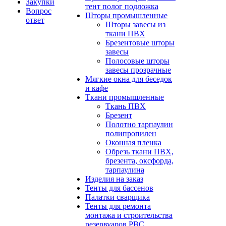
Закупки
тент полог подложка
Вопрос
Шторы промышленные
ответ
Шторы завесы из
ткани ПВХ
Брезентовые шторы
завесы
Полосовые шторы
завесы прозрачные
Мягкие окна для беседок
и кафе
Ткани промышленные
Ткань ПВХ
Брезент
Полотно тарпаулин
полипропилен
Оконная пленка
Обрезь ткани ПВХ,
брезента, оксфорда,
тарпаулина
Изделия на заказ
Тенты для бассенов
Палатки сварщика
Тенты для ремонта
монтажа и строительства
резервуаров РВС