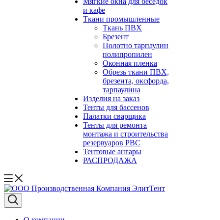
Мягкие окна для беседок
и кафе
Ткани промышленные
Ткань ПВХ
Брезент
Полотно тарпаулин
полипропилен
Оконная пленка
Обрезь ткани ПВХ,
брезента, оксфорда,
тарпаулина
Изделия на заказ
Тенты для бассенов
Палатки сварщика
Тенты для ремонта
монтажа и строительства
резервуаров РВС
Тентовые ангары
РАСПРОДАЖА
О компании