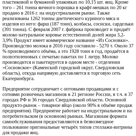
пластиковой и бумажной упаковках по 10,15 шт. яиц. Кроме
того – 261 тонна яичного порошка в крафт-мешках по 20 кг
продано в 2016 г. на индустриальном рынке. Также
реализованы 1262 тонны диетического куриного мяса и
изделия из него: фарш (187 тонн), колбасы, сосиски, сардельки
(391 тонна). С февраля 2007 г. фабрика производит и продаёт
молоко натуральное коровье естественной долей жира 3,2-
3,9% Продукт имеет коммерческое название «Из Сосновки».
Производство молока в 2016 году составило - 5270 т. Около 37
% производимого объёма, а это 1928 тонн в год, продаётся в
полиэтиленовых с печатью пакетах по 1 литру. Молоко
производится и пакетируется в одном месте - отделении
«Сосновское» (Каменский городской округ, Свердловская
область), откуда напрямую доставляется в торговую сеть
Екатеринбурга.
Предприятие сотрудничает с оптовыми продавцами и с
сотнями розничных магазинов в 21 регионе России, в т.ч. в 37
городах РФ и 36 городах Свердловской области. Основной
продукто-рынок – товарное яйцо (около 90% в объёме продаж
предприятия). Предприятие работает на индустриальном и на
потребительском (в основном) рынках. Магазинам формата
самообслуживания предоставляются в безвозмездное
пользование оригинальные четырёх типов стеллажи-витрины
для продажи яиц.