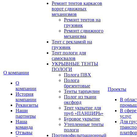
Ремонт тентов каркасов
ворот сдвижных
механизмов
Ремонт тентов на
грузовик
Ремонт сдвижного
механизма
Тент с рекламой на
грузовик
Тент пологи для
самосвалов
УКРЫВНЫЕ ТЕНТЫ
ПОЛОГИ
О компании
Полога ПВХ
Полога
О
брезентовые
компании
Проекты
Тенты тарпаулин
История
Полог из ткани
компании
В облас
оксфорд
Реквизиты
промыш
Тент укрытие для
Наши
В сфере
труб «ПАНЦИРЬ»
партнеры
услуг
Буровое укрытие
Наша
Для гру
Утепленные тенты
команда
транспо
пологи
Отзывы
платфо
Противофильтрационный