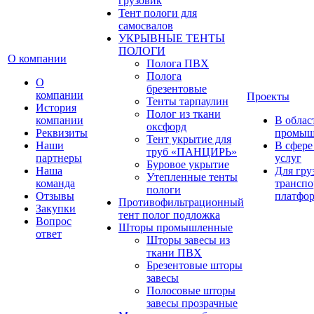
грузовик
Тент пологи для
самосвалов
УКРЫВНЫЕ ТЕНТЫ
ПОЛОГИ
О компании
Полога ПВХ
Полога
О
брезентовые
компании
Проекты
Тенты тарпаулин
История
Полог из ткани
компании
В облас
оксфорд
Реквизиты
промыш
Тент укрытие для
Наши
В сфере
труб «ПАНЦИРЬ»
партнеры
услуг
Буровое укрытие
Наша
Для гру
Утепленные тенты
команда
транспо
пологи
Отзывы
платфо
Противофильтрационный
Закупки
тент полог подложка
Вопрос
Шторы промышленные
ответ
Шторы завесы из
ткани ПВХ
Брезентовые шторы
завесы
Полосовые шторы
завесы прозрачные