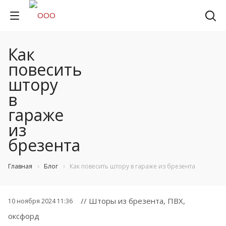
Как
повесить
штору
в
гараже
из
брезента
Главная
Блог
Как повесить штору в гараже из брезента
// Шторы из брезента, ПВХ,
10 ноября 2024 11:36
оксфорд