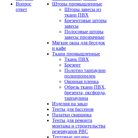
Вопрос
Шторы промышленные
ответ
Шторы завесы из
ткани ПВХ
Брезентовые шторы
завесы
Полосовые шторы
завесы прозрачные
Мягкие окна для беседок
и кафе
Ткани промышленные
Ткань ПВХ
Брезент
Полотно тарпаулин
полипропилен
Оконная пленка
Обрезь ткани ПВХ,
брезента, оксфорда,
тарпаулина
Изделия на заказ
Тенты для бассенов
Палатки сварщика
Тенты для ремонта
монтажа и строительства
резервуаров РВС
Тентовые ангары