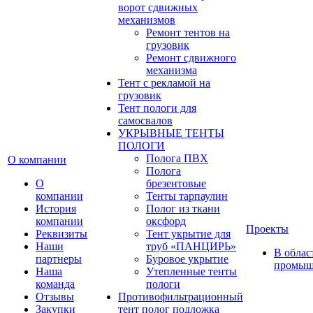
ворот сдвижных
механизмов
Ремонт тентов на
грузовик
Ремонт сдвижного
механизма
Тент с рекламой на
грузовик
Тент пологи для
самосвалов
УКРЫВНЫЕ ТЕНТЫ
ПОЛОГИ
Полога ПВХ
О компании
Полога
О
брезентовые
компании
Тенты тарпаулин
История
Полог из ткани
компании
оксфорд
Проекты
Реквизиты
Тент укрытие для
Наши
труб «ПАНЦИРЬ»
В облас
партнеры
Буровое укрытие
промыш
Наша
Утепленные тенты
команда
пологи
Отзывы
Противофильтрационный
Закупки
тент полог подложка