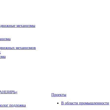
 сдвижные механизмы
анизма
сдвижных механизмов
к
зма
«ПАНЦИРЬ»
Проекты
В области промышленности
полог подложка