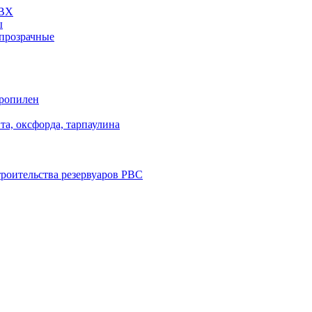
ПВХ
ы
прозрачные
пропилен
та, оксфорда, тарпаулина
троительства резервуаров РВС