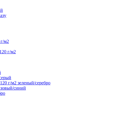
ий
азу
г/м2
120 г/м2
й
/серый
20 г/м2 зеленый/серебро
юзовый/синий
бро