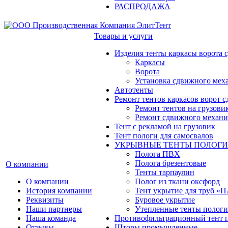
РАСПРОДАЖА
Товары и услуги
Изделия тенты каркасы ворота
Каркасы
Ворота
Установка сдвижного мех
Автотенты
Ремонт тентов каркасов ворот 
Ремонт тентов на грузови
Ремонт сдвижного механи
Тент с рекламой на грузовик
Тент пологи для самосвалов
УКРЫВНЫЕ ТЕНТЫ ПОЛОГИ
Полога ПВХ
Полога брезентовые
О компании
Тенты тарпаулин
О компании
Полог из ткани оксфорд
История компании
Тент укрытие для труб 
Реквизиты
Буровое укрытие
Наши партнеры
Утепленные тенты пологи
Наша команда
Противофильтрационный тент 
Отзывы
Шторы промышленные