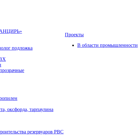
«ПАНЦИРЬ»
Проекты
В области промышленности
полог подложка
ПВХ
ы
прозрачные
пропилен
та, оксфорда, тарпаулина
троительства резервуаров РВС