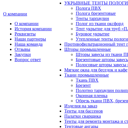
УКРЫВНЫЕ ТЕНТЫ ПОЛОГИ
Полога ПВХ
Полога брезентовые
О компании
Тенты тарпаулин
О компании
Полог из ткани оксфорд
История компании
Тент укрытие для труб 
Реквизиты
Буровое укрытие
Наши партнеры
Утепленные тенты пологи
Наша команда
Противофильтрационный тент 
Отзывы
Шторы промышленные
Закупки
Шторы завесы из ткани 
Вопрос ответ
Брезентовые шторы завес
Полосовые шторы завесы 
Мягкие окна для беседок и кафе
Ткани промышленные
Ткань ПВХ
Брезент
Полотно тарпаулин поли
Оконная пленка
Обрезь ткани ПВХ, брезен
Изделия на заказ
Тенты для бассенов
Палатки сварщика
Тенты для ремонта монтажа и с
Тентовые ангары