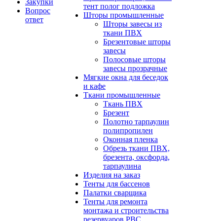
Закупки
тент полог подложка
Вопрос
Шторы промышленные
ответ
Шторы завесы из
ткани ПВХ
Брезентовые шторы
завесы
Полосовые шторы
завесы прозрачные
Мягкие окна для беседок
и кафе
Ткани промышленные
Ткань ПВХ
Брезент
Полотно тарпаулин
полипропилен
Оконная пленка
Обрезь ткани ПВХ,
брезента, оксфорда,
тарпаулина
Изделия на заказ
Тенты для бассенов
Палатки сварщика
Тенты для ремонта
монтажа и строительства
резервуаров РВС