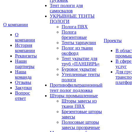
грузовик
Тент пологи для
самосвалов
УКРЫВНЫЕ ТЕНТЫ
ПОЛОГИ
О компании
Полога ПВХ
Полога
О
брезентовые
компании
Проекты
Тенты тарпаулин
История
Полог из ткани
компании
В облас
оксфорд
Реквизиты
промыш
Тент укрытие для
Наши
В сфере
труб «ПАНЦИРЬ»
партнеры
услуг
Буровое укрытие
Наша
Для гру
Утепленные тенты
команда
транспо
пологи
Отзывы
платфо
Противофильтрационный
Закупки
тент полог подложка
Вопрос
Шторы промышленные
ответ
Шторы завесы из
ткани ПВХ
Брезентовые шторы
завесы
Полосовые шторы
завесы прозрачные