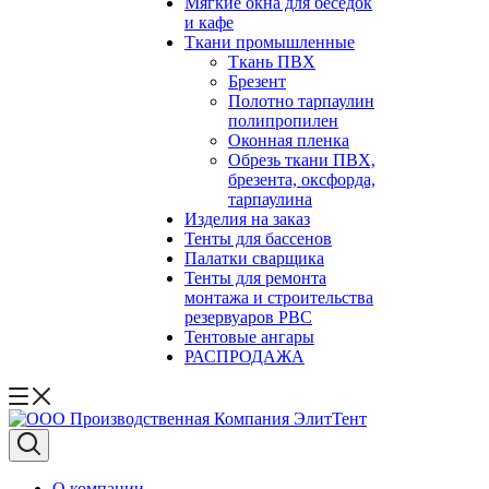
Мягкие окна для беседок
и кафе
Ткани промышленные
Ткань ПВХ
Брезент
Полотно тарпаулин
полипропилен
Оконная пленка
Обрезь ткани ПВХ,
брезента, оксфорда,
тарпаулина
Изделия на заказ
Тенты для бассенов
Палатки сварщика
Тенты для ремонта
монтажа и строительства
резервуаров РВС
Тентовые ангары
РАСПРОДАЖА
О компании