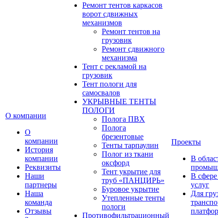
Ремонт тентов каркасов
ворот сдвижных
механизмов
Ремонт тентов на
грузовик
Ремонт сдвижного
механизма
Тент с рекламой на
грузовик
Тент пологи для
самосвалов
УКРЫВНЫЕ ТЕНТЫ
ПОЛОГИ
О компании
Полога ПВХ
Полога
О
брезентовые
компании
Проекты
Тенты тарпаулин
История
Полог из ткани
компании
В облас
оксфорд
Реквизиты
промыш
Тент укрытие для
Наши
В сфере
труб «ПАНЦИРЬ»
партнеры
услуг
Буровое укрытие
Наша
Для гру
Утепленные тенты
команда
транспо
пологи
Отзывы
платфо
Противофильтрационный