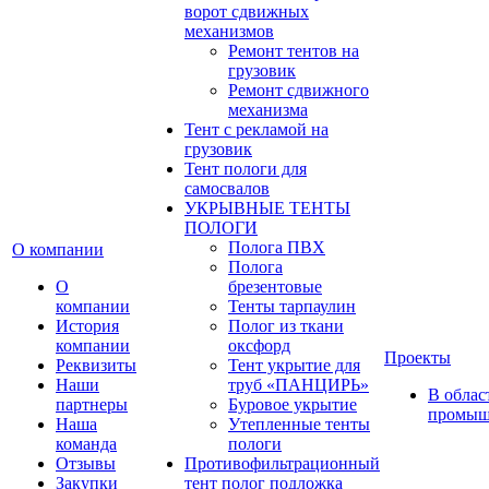
ворот сдвижных
механизмов
Ремонт тентов на
грузовик
Ремонт сдвижного
механизма
Тент с рекламой на
грузовик
Тент пологи для
самосвалов
УКРЫВНЫЕ ТЕНТЫ
ПОЛОГИ
Полога ПВХ
О компании
Полога
О
брезентовые
компании
Тенты тарпаулин
История
Полог из ткани
компании
оксфорд
Проекты
Реквизиты
Тент укрытие для
Наши
труб «ПАНЦИРЬ»
В облас
партнеры
Буровое укрытие
промыш
Наша
Утепленные тенты
команда
пологи
Отзывы
Противофильтрационный
Закупки
тент полог подложка