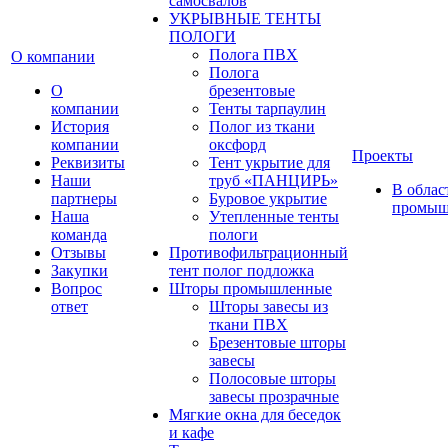
самосвалов
УКРЫВНЫЕ ТЕНТЫ
ПОЛОГИ
Полога ПВХ
О компании
Полога
О
брезентовые
компании
Тенты тарпаулин
История
Полог из ткани
компании
оксфорд
Проекты
Реквизиты
Тент укрытие для
Наши
труб «ПАНЦИРЬ»
В облас
партнеры
Буровое укрытие
промыш
Наша
Утепленные тенты
команда
пологи
Отзывы
Противофильтрационный
Закупки
тент полог подложка
Вопрос
Шторы промышленные
ответ
Шторы завесы из
ткани ПВХ
Брезентовые шторы
завесы
Полосовые шторы
завесы прозрачные
Мягкие окна для беседок
и кафе