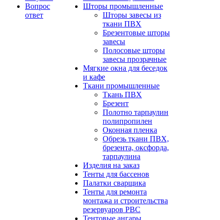
Вопрос
Шторы промышленные
ответ
Шторы завесы из
ткани ПВХ
Брезентовые шторы
завесы
Полосовые шторы
завесы прозрачные
Мягкие окна для беседок
и кафе
Ткани промышленные
Ткань ПВХ
Брезент
Полотно тарпаулин
полипропилен
Оконная пленка
Обрезь ткани ПВХ,
брезента, оксфорда,
тарпаулина
Изделия на заказ
Тенты для бассенов
Палатки сварщика
Тенты для ремонта
монтажа и строительства
резервуаров РВС
Тентовые ангары