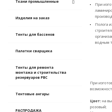
Ткани промышленные
При изго
ламиниро
производ
Изделия на заказ
Полога и
строител
Тенты для бассенов
организа
водным т
Палатки сварщика
Тенты для ремонта
монтажа и строительства
резервуаров РВС
При изгото
возможност
Тентовые ангары
Цвет:
на вы
розовый;
РАСПРОДАЖА