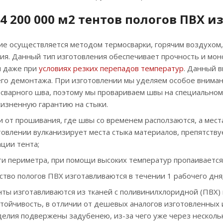
 4 200 000 м2 тентов пологов ПВХ 
ие осуществляется методом термосварки, горячим воздухом
ия. Данный тип изготовления обеспечивает прочность и мон
ы даже при
условиях резких перепадов температур
. Данный 
его демонтажа. При изготовлении мы уделяем особое вниман
 сварного шва, поэтому мы провариваем швы на специально
изненную гарантию на стыки.
и от прошивания, где швы со временем расползаются, а мест
товлении вулканизирует места стыка материалов, препятству
ации тента;
и периметра, при помощи высоких температур пропаивается,
тво пологов ПВХ изготавливаются в течении 1 рабочего дня
ты изготавливаются из тканей с поливинилхлоридной (ПВХ) 
тойчивость, в отличии от дешевых аналогов изготовленных
делия подвержены задубенею, из-за чего уже через нескольк