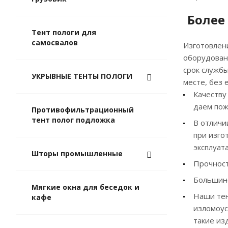
Более
Тент пологи для
самосвалов
Изготовлен
оборудован
срок служб
УКРЫВНЫЕ ТЕНТЫ ПОЛОГИ
месте, без 
Качеству
даем пож
Противофильтрационный
тент полог подложка
В отличи
при изго
эксплуат
Шторы промышленные
Прочност
Большинс
Мягкие окна для беседок и
Наши тен
кафе
изломоус
такие из