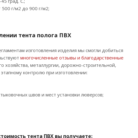
45 град. С.;
500 г/м2 до 900 г/м2;
лении тента полога ПВХ
егламентам изготовления изделия мы смогли добиться
ельствуют
многочисленные отзывы и благодарственные
ого хозяйства, металлургии, дорожно-строительной,
х этапному контролю при изготовлении:
стыковочных швов и мест установки люверсов;
стоимость тента ПВХ вы получаете: