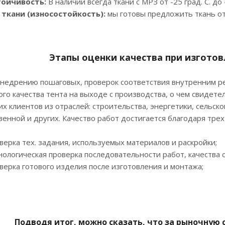
ойчивость:
В наличии всегда ткани с МРЗ от -25 град. С. до -
 ткани (износостойкость):
мы готовы предложить ткань от 
Этапы оценки качества при изготов
внедрению пошаговых, проверок соответствия внутренним р
го качества тента на выходе с производства, о чем свидет
х клиентов из отраслей: строительства, энергетики, сельск
енной и других. Качество работ достигается благодаря тре
ерка тех. задания, используемых материалов и раскройки;
ологическая проверка последовательности работ, качества 
ерка готового изделия после изготовления и монтажа;
Подводя итог, можно сказать, что за рыночную 