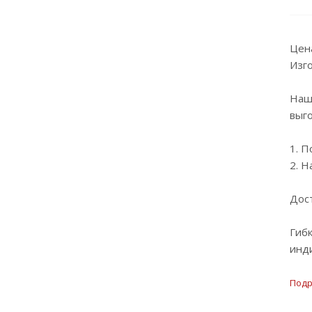
Цен
Изг
Наш
выг
1. П
2. Н
Дост
Гибк
инд
Под