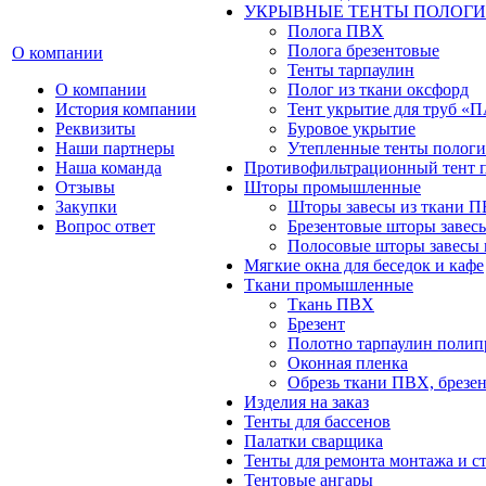
УКРЫВНЫЕ ТЕНТЫ ПОЛОГИ
Полога ПВХ
Полога брезентовые
О компании
Тенты тарпаулин
О компании
Полог из ткани оксфорд
История компании
Тент укрытие для труб 
Реквизиты
Буровое укрытие
Наши партнеры
Утепленные тенты пологи
Наша команда
Противофильтрационный тент 
Отзывы
Шторы промышленные
Закупки
Шторы завесы из ткани 
Вопрос ответ
Брезентовые шторы завес
Полосовые шторы завесы 
Мягкие окна для беседок и кафе
Ткани промышленные
Ткань ПВХ
Брезент
Полотно тарпаулин поли
Оконная пленка
Обрезь ткани ПВХ, брезен
Изделия на заказ
Тенты для бассенов
Палатки сварщика
Тенты для ремонта монтажа и с
Тентовые ангары