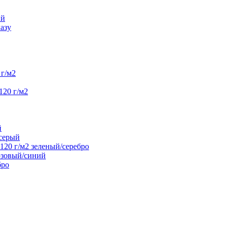
ий
азу
г/м2
120 г/м2
й
/серый
20 г/м2 зеленый/серебро
юзовый/синий
бро