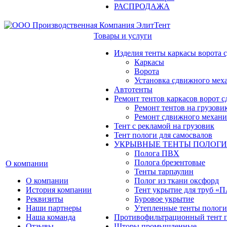
РАСПРОДАЖА
Товары и услуги
Изделия тенты каркасы ворота
Каркасы
Ворота
Установка сдвижного мех
Автотенты
Ремонт тентов каркасов ворот 
Ремонт тентов на грузови
Ремонт сдвижного механи
Тент с рекламой на грузовик
Тент пологи для самосвалов
УКРЫВНЫЕ ТЕНТЫ ПОЛОГИ
Полога ПВХ
Полога брезентовые
О компании
Тенты тарпаулин
О компании
Полог из ткани оксфорд
История компании
Тент укрытие для труб 
Реквизиты
Буровое укрытие
Наши партнеры
Утепленные тенты пологи
Наша команда
Противофильтрационный тент 
Отзывы
Шторы промышленные