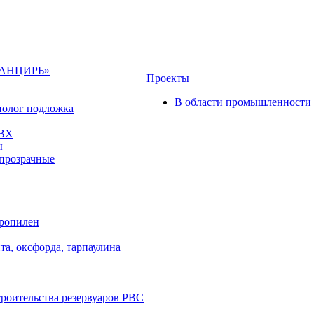
«ПАНЦИРЬ»
Проекты
В области промышленности
полог подложка
ПВХ
ы
прозрачные
пропилен
та, оксфорда, тарпаулина
троительства резервуаров РВС