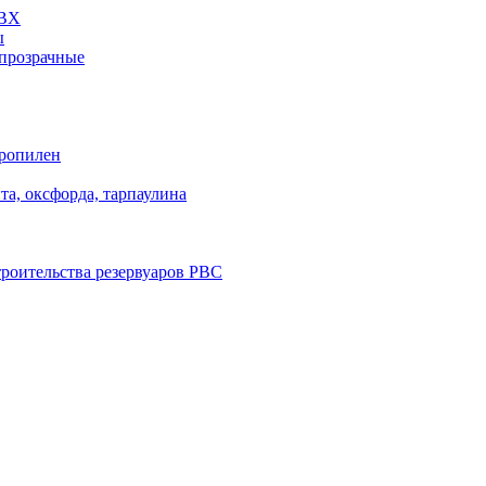
ПВХ
ы
прозрачные
пропилен
та, оксфорда, тарпаулина
троительства резервуаров РВС