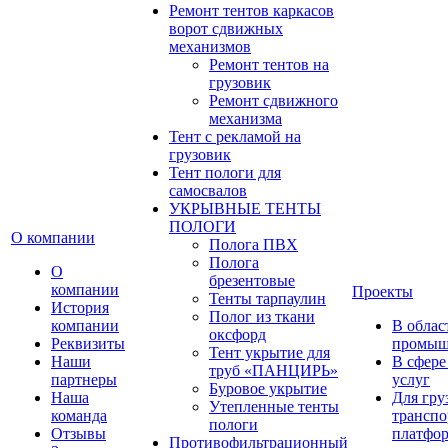
Ремонт тентов каркасов
ворот сдвижных
механизмов
Ремонт тентов на
грузовик
Ремонт сдвижного
механизма
Тент с рекламой на
грузовик
Тент пологи для
самосвалов
УКРЫВНЫЕ ТЕНТЫ
ПОЛОГИ
О компании
Полога ПВХ
Полога
О
брезентовые
компании
Проекты
Тенты тарпаулин
История
Полог из ткани
компании
В облас
оксфорд
Реквизиты
промыш
Тент укрытие для
Наши
В сфере
труб «ПАНЦИРЬ»
партнеры
услуг
Буровое укрытие
Наша
Для гру
Утепленные тенты
команда
транспо
пологи
Отзывы
платфо
Противофильтрационный