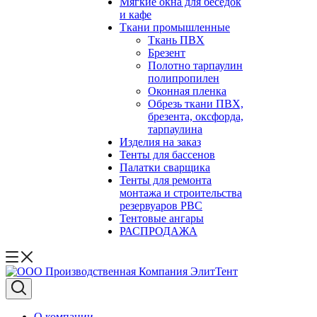
Мягкие окна для беседок
и кафе
Ткани промышленные
Ткань ПВХ
Брезент
Полотно тарпаулин
полипропилен
Оконная пленка
Обрезь ткани ПВХ,
брезента, оксфорда,
тарпаулина
Изделия на заказ
Тенты для бассенов
Палатки сварщика
Тенты для ремонта
монтажа и строительства
резервуаров РВС
Тентовые ангары
РАСПРОДАЖА
О компании