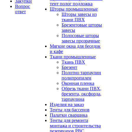
Закупки
тент полог подложка
Вопрос
Шторы промышленные
ответ
Шторы завесы из
ткани ПВХ
Брезентовые шторы
завесы
Полосовые шторы
завесы прозрачные
Мягкие окна для беседок
и кафе
Ткани промышленные
Ткань ПВХ
Брезент
Полотно тарпаулин
полипропилен
Оконная пленка
Обрезь ткани ПВХ,
брезента, оксфорда,
тарпаулина
Изделия на заказ
Тенты для бассенов
Палатки сварщика
Тенты для ремонта
монтажа и строительства
резервуаров РВС