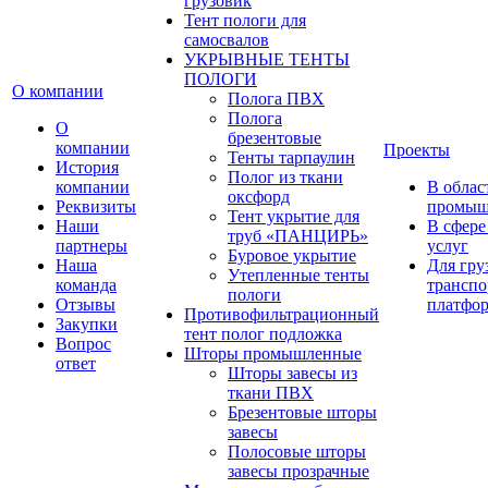
грузовик
Тент пологи для
самосвалов
УКРЫВНЫЕ ТЕНТЫ
ПОЛОГИ
О компании
Полога ПВХ
Полога
О
брезентовые
компании
Проекты
Тенты тарпаулин
История
Полог из ткани
компании
В облас
оксфорд
Реквизиты
промыш
Тент укрытие для
Наши
В сфере
труб «ПАНЦИРЬ»
партнеры
услуг
Буровое укрытие
Наша
Для гру
Утепленные тенты
команда
транспо
пологи
Отзывы
платфо
Противофильтрационный
Закупки
тент полог подложка
Вопрос
Шторы промышленные
ответ
Шторы завесы из
ткани ПВХ
Брезентовые шторы
завесы
Полосовые шторы
завесы прозрачные