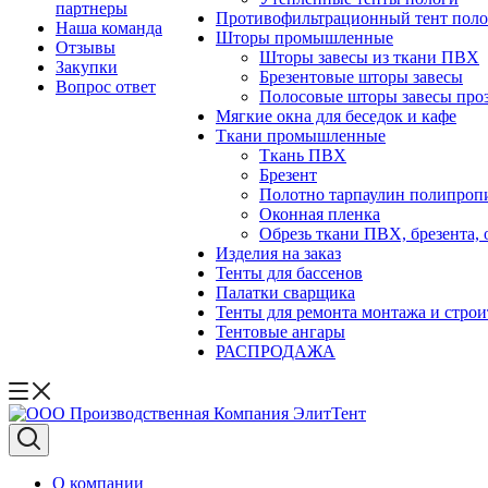
партнеры
Противофильтрационный тент поло
Наша команда
Шторы промышленные
Отзывы
Шторы завесы из ткани ПВХ
Закупки
Брезентовые шторы завесы
Вопрос ответ
Полосовые шторы завесы про
Мягкие окна для беседок и кафе
Ткани промышленные
Ткань ПВХ
Брезент
Полотно тарпаулин полипроп
Оконная пленка
Обрезь ткани ПВХ, брезента, 
Изделия на заказ
Тенты для бассенов
Палатки сварщика
Тенты для ремонта монтажа и строи
Тентовые ангары
РАСПРОДАЖА
О компании