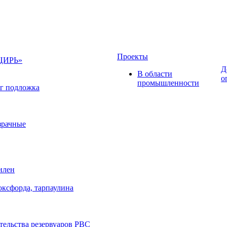
Проекты
НЦИРЬ»
Д
В области
о
промышленности
г подложка
зрачные
илен
оксфорда, тарпаулина
тельства резервуаров РВС