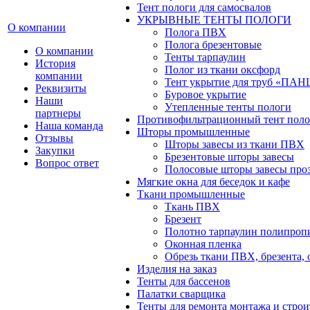
Тент пологи для самосвалов
УКРЫВНЫЕ ТЕНТЫ ПОЛОГИ
О компании
Полога ПВХ
Полога брезентовые
О компании
Тенты тарпаулин
История
Полог из ткани оксфорд
компании
Тент укрытие для труб «ПА
Реквизиты
Буровое укрытие
Наши
Утепленные тенты пологи
партнеры
Противофильтрационный тент поло
Наша команда
Шторы промышленные
Отзывы
Шторы завесы из ткани ПВХ
Закупки
Брезентовые шторы завесы
Вопрос ответ
Полосовые шторы завесы про
Мягкие окна для беседок и кафе
Ткани промышленные
Ткань ПВХ
Брезент
Полотно тарпаулин полипроп
Оконная пленка
Обрезь ткани ПВХ, брезента, 
Изделия на заказ
Тенты для бассенов
Палатки сварщика
Тенты для ремонта монтажа и строи