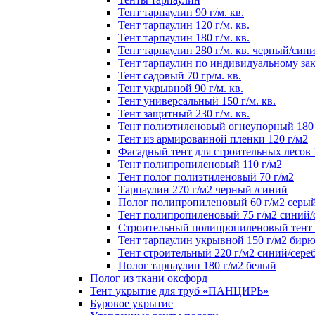
Тент тарпаулин 90 г/м. кв.
Тент тарпаулин 120 г/м. кв.
Тент тарпаулин 180 г/м. кв.
Тент тарпаулин 280 г/м. кв. черный/син
Тент тарпаулин по индивидуальному зак
Тент садовый 70 гр/м. кв.
Тент укрывной 90 г/м. кв.
Тент универсальный 150 г/м. кв.
Тент защитный 230 г/м. кв.
Тент полиэтиленовый огнеупорный 180 
Тент из армированной пленки 120 г/м2
Фасадный тент для строительных лесов 
Тент полипропиленовый 110 г/м2
Тент полог полиэтиленовый 70 г/м2
Тарпаулин 270 г/м2 черный /синий
Полог полипропиленовый 60 г/м2 серы
Тент полипропиленовый 75 г/м2 синий
Строительный полипропиленовый тент 1
Тент тарпаулин укрывной 150 г/м2 бир
Тент строительный 220 г/м2 синий/сере
Полог тарпаулин 180 г/м2 белый
Полог из ткани оксфорд
Тент укрытие для труб «ПАНЦИРЬ»
Буровое укрытие