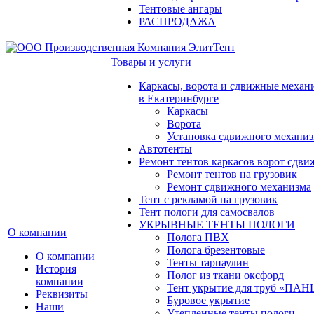
Тентовые ангары
РАСПРОДАЖА
Товары и услуги
Каркасы, ворота и сдвижные механ
в Екатеринбурге
Каркасы
Ворота
Установка сдвижного механи
Автотенты
Ремонт тентов каркасов ворот сдв
Ремонт тентов на грузовик
Ремонт сдвижного механизма
Тент с рекламой на грузовик
Тент пологи для самосвалов
УКРЫВНЫЕ ТЕНТЫ ПОЛОГИ
О компании
Полога ПВХ
Полога брезентовые
О компании
Тенты тарпаулин
История
Полог из ткани оксфорд
компании
Тент укрытие для труб «ПА
Реквизиты
Буровое укрытие
Наши
Утепленные тенты пологи