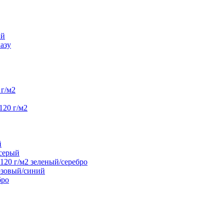
ий
азу
г/м2
120 г/м2
й
/серый
20 г/м2 зеленый/серебро
юзовый/синий
бро