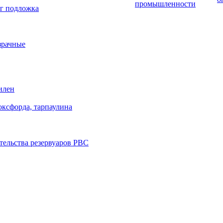
промышленности
г подложка
зрачные
илен
оксфорда, тарпаулина
тельства резервуаров РВС