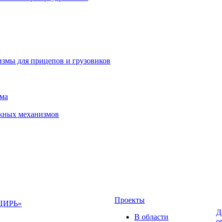
измы для прицепов и грузовиков
зма
ижных механизмов
Проекты
НЦИРЬ»
Д
В области
о