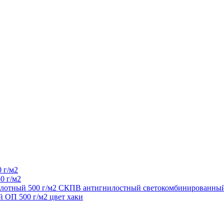
 г/м2
0 г/м2
 плотный 500 г/м2 СКПВ антигнилостный светокомбинированный
 ОП 500 г/м2 цвет хаки