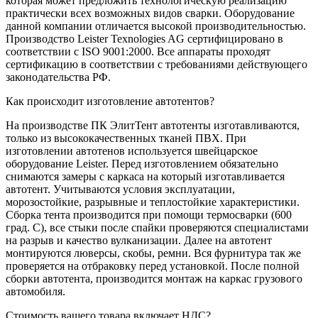
которая может предложить технологическую реализацию
практически всех возможных видов сварки. Оборудование
данной компании отличается высокой производительностью.
Производство Leister Texnologies AG сертифицировано в
соответствии с ISO 9001:2000. Все аппараты проходят
сертификацию в соответствии с требованиями действующего
законодательства РФ.
Как происходит изготовление автотентов?
На производстве ПК ЭлитТент автотенты изготавливаются,
только из высококачественных тканей ПВХ. При
изготовлении автотенов используется швейцарское
оборудование Leister. Перед изготовлением обязательно
снимаются замеры с каркаса на который изготавливается
автотент. Учитываются условия эксплуатации,
морозостойкие, разрывные и теплостойкие характеристики.
Сборка тента производится при помощи термосварки (600
град. С), все стыки после спайки проверяются специалистами
на разрыв и качество вулканизации. Далее на автотент
монтируются люверсы, скобы, ремни. Вся фурнитура так же
проверяется на отбраковку перед установкой. После полной
сборки автотента, производится монтаж на каркас грузового
автомобиля.
Стоимость вашего товара включает НДС?