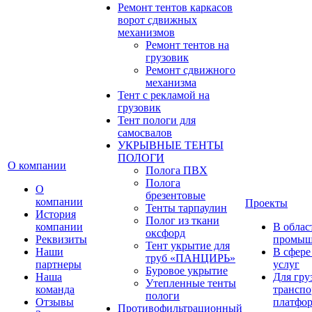
Ремонт тентов каркасов
ворот сдвижных
механизмов
Ремонт тентов на
грузовик
Ремонт сдвижного
механизма
Тент с рекламой на
грузовик
Тент пологи для
самосвалов
УКРЫВНЫЕ ТЕНТЫ
ПОЛОГИ
О компании
Полога ПВХ
Полога
О
брезентовые
компании
Проекты
Тенты тарпаулин
История
Полог из ткани
компании
В облас
оксфорд
Реквизиты
промыш
Тент укрытие для
Наши
В сфере
труб «ПАНЦИРЬ»
партнеры
услуг
Буровое укрытие
Наша
Для гру
Утепленные тенты
команда
транспо
пологи
Отзывы
платфо
Противофильтрационный