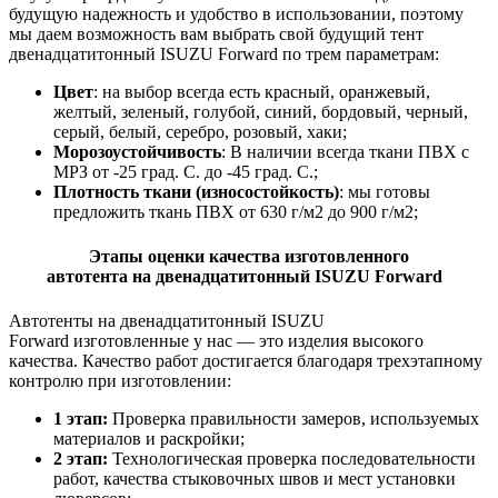
будущую надежность и удобство в использовании, поэтому
мы даем возможность вам выбрать свой будущий тент
двенадцатитонный ISUZU Forward по трем параметрам:
Цвет
: на выбор всегда есть красный, оранжевый,
желтый, зеленый, голубой, синий, бордовый, черный,
серый, белый, серебро, розовый, хаки;
Морозоустойчивость
: В наличии всегда ткани ПВХ с
МРЗ от -25 град. С. до -45 град. С.;
Плотность ткани (износостойкость)
: мы готовы
предложить ткань ПВХ от 630 г/м2 до 900 г/м2;
Этапы оценки качества изготовленного
автотента
на
двенадцатитонный ISUZU Forward
Автотенты на
двенадцатитонный ISUZU
Forward изготовленные у нас — это изделия высокого
качества. Качество работ достигается благодаря трехэтапному
контролю при изготовлении:
1 этап:
Проверка правильности замеров, используемых
материалов и раскройки;
2 этап:
Технологическая проверка последовательности
работ, качества стыковочных швов и мест установки