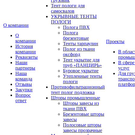
грузовик
Тент пологи для
самосвалов
УКРЫВНЫЕ ТЕНТЫ
ПОЛОГИ
О компании
Полога ПВХ
Полога
О
брезентовые
компании
Проекты
Тенты тарпаулин
История
Полог из ткани
компании
В облас
оксфорд
Реквизиты
промыш
Тент укрытие для
Наши
В сфере
труб «ПАНЦИРЬ»
партнеры
услуг
Буровое укрытие
Наша
Для гру
Утепленные тенты
команда
транспо
пологи
Отзывы
платфо
Противофильтрационный
Закупки
тент полог подложка
Вопрос
Шторы промышленные
ответ
Шторы завесы из
ткани ПВХ
Брезентовые шторы
завесы
Полосовые шторы
завесы прозрачные