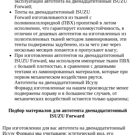
эксплуатации автотента на двенадцатитонный ISUZU
Forward;
Тенты на двенадцатитонный ISUZU
Forward изготавливаются из тканей с
поливинилхлоридной (ПВХ) пропиткой в литом
исполнении, что гарантирует изломоустойчивость, в
отличии от дешевых автотентов на изготовленных из
полиэтиленовых тканей методом ламинирования, эти
тенты подвержены задубенею, из-за чего уже через
несколько месяцев лопаются и пропускают влагу;
При изготовлении автотентов на двенадцатитонный
ISUZU Forward, мы используем импортные ткани ПВХ
с большей плотностью, в сравнении с дешевыми
тентами из ламинированных материалов, которые при
первом механическом воздействии рвутся.
Автотенты на двенадцатитонный Исузу
Форвард изготовленные на нашем производстве менее
подвержены порыву и в большинстве случаев, от
механических воздействий остаются только царапины;
Подбор материалов для автотента двенадцатитонный
ISUZU Forward
При изготовлении для вас автотента на двенадцатитонный
Исузу Форвард мы учитываем: эстетический вид, его