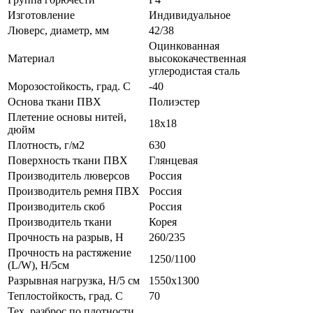
Изготовление
Индивидуальное
Люверс, диаметр, мм
42/38
Оцинкованная
Материал
высококачественная
углеродистая сталь
Морозостойкость, град. С
-40
Основа ткани ПВХ
Полиэстер
Плетение основы нитей,
18х18
дюйм
Плотность, г/м2
630
Поверхность ткани ПВХ
Глянцевая
Производитель люверсов
Россия
Производитель ремня ПВХ
Россия
Производитель скоб
Россия
Производитель ткани
Корея
Прочность на разрыв, H
260/235
Прочность на растяжение
1250/1100
(L/W), Н/5см
Разрывная нагрузка, Н/5 см
1550х1300
Теплостойкость, град. С
70
Тех. разброс по плотности,