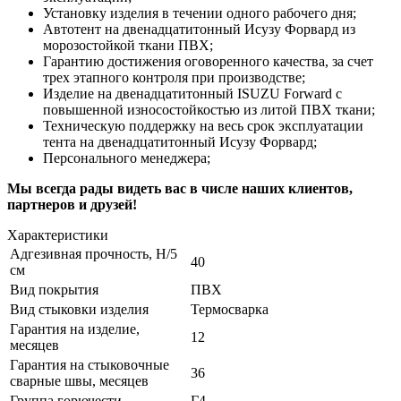
Установку изделия в течении одного рабочего дня;
Автотент на двенадцатитонный Исузу Форвард из
морозостойкой ткани ПВХ;
Гарантию достижения оговоренного качества, за счет
трех этапного контроля при производстве;
Изделие на двенадцатитонный ISUZU Forward с
повышенной износостойкостью из литой ПВХ ткани;
Техническую поддержку на весь срок эксплуатации
тента на двенадцатитонный Исузу Форвард;
Персонального менеджера;
Мы всегда рады видеть вас в числе наших клиентов,
партнеров и друзей!
Характеристики
Адгезивная прочность, Н/5
40
см
Вид покрытия
ПВХ
Вид стыковки изделия
Термосварка
Гарантия на изделие,
12
месяцев
Гарантия на стыковочные
36
сварные швы, месяцев
Группа горючести
Г4