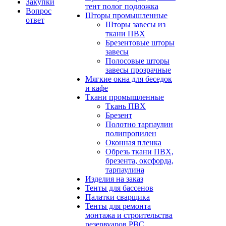
Закупки
тент полог подложка
Вопрос
Шторы промышленные
ответ
Шторы завесы из
ткани ПВХ
Брезентовые шторы
завесы
Полосовые шторы
завесы прозрачные
Мягкие окна для беседок
и кафе
Ткани промышленные
Ткань ПВХ
Брезент
Полотно тарпаулин
полипропилен
Оконная пленка
Обрезь ткани ПВХ,
брезента, оксфорда,
тарпаулина
Изделия на заказ
Тенты для бассенов
Палатки сварщика
Тенты для ремонта
монтажа и строительства
резервуаров РВС