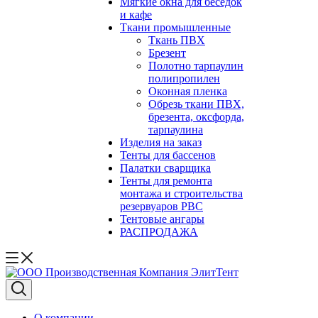
Мягкие окна для беседок
и кафе
Ткани промышленные
Ткань ПВХ
Брезент
Полотно тарпаулин
полипропилен
Оконная пленка
Обрезь ткани ПВХ,
брезента, оксфорда,
тарпаулина
Изделия на заказ
Тенты для бассенов
Палатки сварщика
Тенты для ремонта
монтажа и строительства
резервуаров РВС
Тентовые ангары
РАСПРОДАЖА
О компании