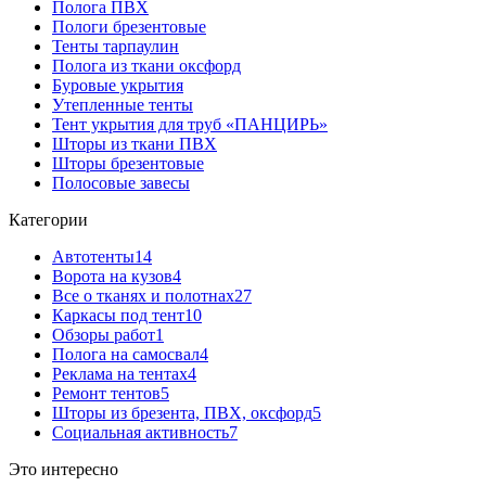
Полога ПВХ
Пологи брезентовые
Тенты тарпаулин
Полога из ткани оксфорд
Буровые укрытия
Утепленные тенты
Тент укрытия для труб «ПАНЦИРЬ»
Шторы из ткани ПВХ
Шторы брезентовые
Полосовые завесы
Категории
Автотенты
14
Ворота на кузов
4
Все о тканях и полотнах
27
Каркасы под тент
10
Обзоры работ
1
Полога на самосвал
4
Реклама на тентах
4
Ремонт тентов
5
Шторы из брезента, ПВХ, оксфорд
5
Социальная активность
7
Это интересно