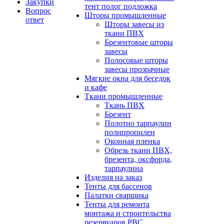
Закупки
тент полог подложка
Вопрос
Шторы промышленные
ответ
Шторы завесы из
ткани ПВХ
Брезентовые шторы
завесы
Полосовые шторы
завесы прозрачные
Мягкие окна для беседок
и кафе
Ткани промышленные
Ткань ПВХ
Брезент
Полотно тарпаулин
полипропилен
Оконная пленка
Обрезь ткани ПВХ,
брезента, оксфорда,
тарпаулина
Изделия на заказ
Тенты для бассенов
Палатки сварщика
Тенты для ремонта
монтажа и строительства
резервуаров РВС