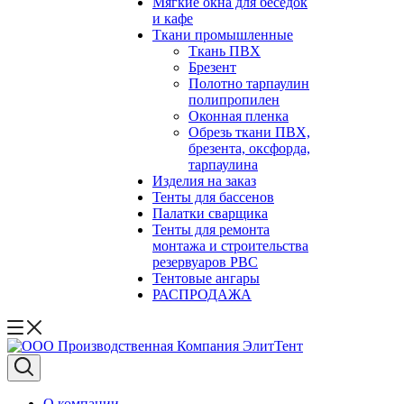
Мягкие окна для беседок
и кафе
Ткани промышленные
Ткань ПВХ
Брезент
Полотно тарпаулин
полипропилен
Оконная пленка
Обрезь ткани ПВХ,
брезента, оксфорда,
тарпаулина
Изделия на заказ
Тенты для бассенов
Палатки сварщика
Тенты для ремонта
монтажа и строительства
резервуаров РВС
Тентовые ангары
РАСПРОДАЖА
О компании