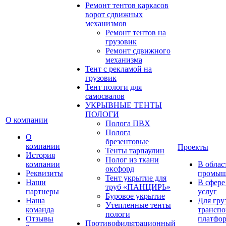
Ремонт тентов каркасов
ворот сдвижных
механизмов
Ремонт тентов на
грузовик
Ремонт сдвижного
механизма
Тент с рекламой на
грузовик
Тент пологи для
самосвалов
УКРЫВНЫЕ ТЕНТЫ
ПОЛОГИ
О компании
Полога ПВХ
Полога
О
брезентовые
компании
Проекты
Тенты тарпаулин
История
Полог из ткани
компании
В облас
оксфорд
Реквизиты
промыш
Тент укрытие для
Наши
В сфере
труб «ПАНЦИРЬ»
партнеры
услуг
Буровое укрытие
Наша
Для гру
Утепленные тенты
команда
транспо
пологи
Отзывы
платфо
Противофильтрационный