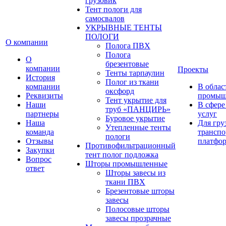
грузовик
Тент пологи для
самосвалов
УКРЫВНЫЕ ТЕНТЫ
ПОЛОГИ
О компании
Полога ПВХ
Полога
О
брезентовые
компании
Проекты
Тенты тарпаулин
История
Полог из ткани
компании
В облас
оксфорд
Реквизиты
промыш
Тент укрытие для
Наши
В сфере
труб «ПАНЦИРЬ»
партнеры
услуг
Буровое укрытие
Наша
Для гру
Утепленные тенты
команда
транспо
пологи
Отзывы
платфо
Противофильтрационный
Закупки
тент полог подложка
Вопрос
Шторы промышленные
ответ
Шторы завесы из
ткани ПВХ
Брезентовые шторы
завесы
Полосовые шторы
завесы прозрачные